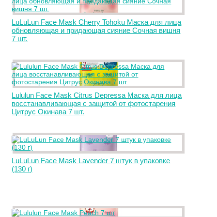
LuLuLun Face Mask Cherry Tohoku Маска для лица
обновляющая и придающая сияние Сочная вишня
7 шт.
Lululun Face Mask Citrus Depressa Маска для лица
восстанавливающая с защитой от фотостарения
Цитрус Окинава 7 шт.
LuLuLun Face Mask Lavender 7 штук в упаковке
(130 г)