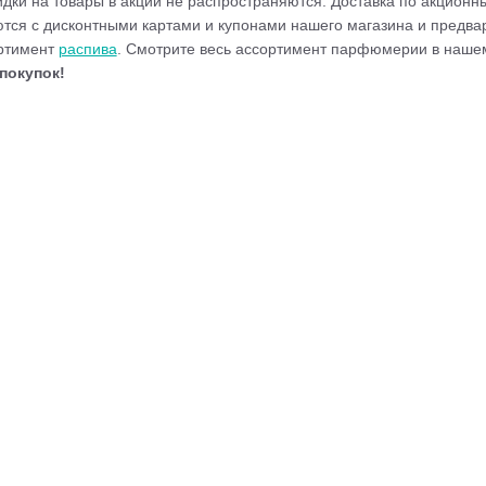
дки на товары в акции не распространяются. Доставка по акционны
тся с дисконтными картами и купонами нашего магазина и предвар
ортимент
распива
. Смотрите весь ассортимент парфюмерии в наш
покупок!