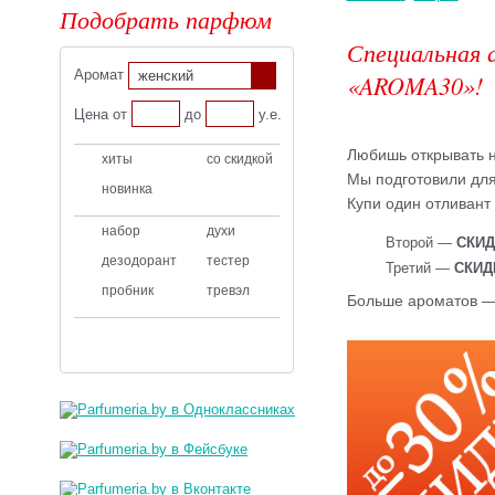
Подобрать парфюм
Специальная 
Аромат
женский
«AROMA30»!
Цена от
до
у.е.
Любишь открывать 
хиты
со скидкой
Мы подготовили для
новинка
Купи один отливант
набор
духи
Второй —
СКИД
дезодорант
тестер
Третий —
СКИД
пробник
тревэл
Больше ароматов — 