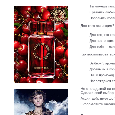
Ты можешь попр
Сравнить любим
Пополнить колл
Для кого эта акция?
Для тех, кто хо
Для настоящих 
Для тебя — есл
Как воспользоватьс
Выбери 3 аромат
Добавь их в кор
Пиши промокод 
Наслаждайся св
Не откладывай на п
Сделай свой выбор 
Акция действует до
Оформляйте онлайн