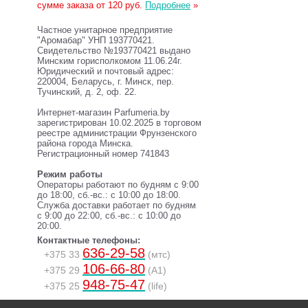
сумме заказа от 120 руб.
Подробнее
»
Частное унитарное предприятие
"Аромабар" УНП 193770421.
Свидетельство №193770421 выдано
Минским горисполкомом 11.06.24г.
Юридический и почтовый адрес:
220004, Беларусь, г. Минск, пер.
Тучинский, д. 2, оф. 22.
Интернет-магазин Parfumeria.by
зарегистрирован 10.02.2025 в торговом
реестре администрации Фрунзенского
района города Минска.
Регистрационный номер 741843
Режим работы
Операторы работают по будням с 9:00
до 18:00, сб.-вс.: с 10:00 до 18:00.
Служба доставки работает по будням
с 9:00 до 22:00, сб.-вс.: с 10:00 до
20:00.
Контактные телефоны:
636-29-58
+375 33
(мтс)
106-66-80
+375 29
(A1)
948-75-47
+375 25
(life)