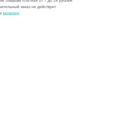
м товарам платная от 7 до 14 рублей.
ительный заказ не действует.
ем
каталоге
.