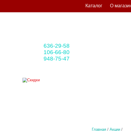
Каталог
О магази
636-29-58
+375 33
(мтс)
106-66-80
+375 29
(A1)
948-75-47
+375 25
(life)
Главная
/
Акции
/