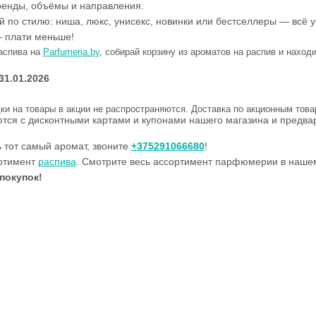
ренды, объёмы и направления.
 по стилю: ниша, люкс, унисекс, новинки или бестселлеры — всё уч
 плати меньше!
распива на
Parfumeria.by
, собирай корзину из ароматов на распив и наход
31.01.2026
и на товары в акции не распространяются. Доставка по акционным товар
тся с дисконтными картами и купонами нашего магазина и предвар
тот самый аромат, звоните
+375291066680
!
ортимент
распива
. Смотрите весь ассортимент парфюмерии в наш
покупок!