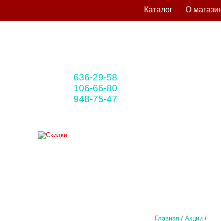
Каталог
О магази
636-29-58
+375 33
(мтс)
106-66-80
+375 29
(A1)
948-75-47
+375 25
(life)
Главная
/
Акции
/