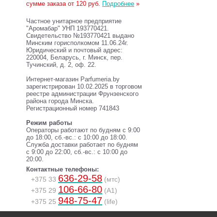
сумме заказа от 120 руб.
Подробнее
»
Частное унитарное предприятие
"Аромабар" УНП 193770421.
Свидетельство №193770421 выдано
Минским горисполкомом 11.06.24г.
Юридический и почтовый адрес:
220004, Беларусь, г. Минск, пер.
Тучинский, д. 2, оф. 22.
Интернет-магазин Parfumeria.by
зарегистрирован 10.02.2025 в торговом
реестре администрации Фрунзенского
района города Минска.
Регистрационный номер 741843
Режим работы
Операторы работают по будням с 9:00
до 18:00, сб.-вс.: с 10:00 до 18:00.
Служба доставки работает по будням
с 9:00 до 22:00, сб.-вс.: с 10:00 до
20:00.
Контактные телефоны:
636-29-58
+375 33
(мтс)
106-66-80
+375 29
(A1)
948-75-47
+375 25
(life)