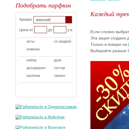
Подобрать парфюм
Каждый трети
Аромат
женский
Цена от
до
у.е.
Если сложно выбрат
Эта акция создана д
хиты
со скидкой
Только в январе на
новинка
Выбирайте разные б
набор
духи
дезодорант
тестер
пробник
тревэл