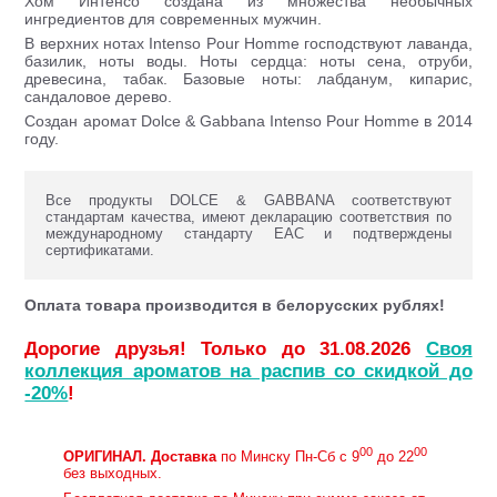
Хом Интенсо создана из множества необычных
ингредиентов для современных мужчин.
В верхних нотах Intenso Pour Homme господствуют лаванда,
базилик, ноты воды. Ноты сердца: ноты сена, отруби,
древесина, табак. Базовые ноты: лабданум, кипарис,
сандаловое дерево.
Создан аромат Dolce & Gabbana Intenso Pour Homme в 2014
году.
Все продукты DOLCE & GABBANA соответствуют
стандартам качества, имеют декларацию соответствия по
международному стандарту ЕАС и подтверждены
сертификатами.
Оплата товара производится в белорусских рублях!
Дорогие друзья! Только до 31.08.2026
Своя
коллекция ароматов на распив со скидкой до
-20%
!
00
00
ОРИГИНАЛ.
Доставка
по Минску Пн-Сб с 9
до 22
без выходных.