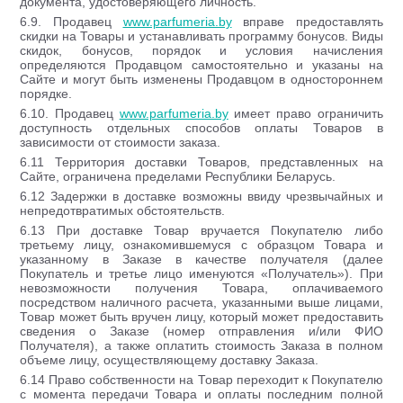
документа, удостоверяющего личность.
6.9. Продавец
www.parfumeria.by
вправе предоставлять
скидки на Товары и устанавливать программу бонусов. Виды
скидок, бонусов, порядок и условия начисления
определяются Продавцом самостоятельно и указаны на
Сайте и могут быть изменены Продавцом в одностороннем
порядке.
6.10. Продавец
www.parfumeria.by
имеет право ограничить
доступность отдельных способов оплаты Товаров в
зависимости от стоимости заказа.
6.11 Территория доставки Товаров, представленных на
Сайте, ограничена пределами Республики Беларусь.
6.12 Задержки в доставке возможны ввиду чрезвычайных и
непредотвратимых обстоятельств.
6.13 При доставке Товар вручается Покупателю либо
третьему лицу, ознакомившемуся с образцом Товара и
указанному в Заказе в качестве получателя (далее
Покупатель и третье лицо именуются «Получатель»). При
невозможности получения Товара, оплачиваемого
посредством наличного расчета, указанными выше лицами,
Товар может быть вручен лицу, который может предоставить
сведения о Заказе (номер отправления и/или ФИО
Получателя), а также оплатить стоимость Заказа в полном
объеме лицу, осуществляющему доставку Заказа.
6.14 Право собственности на Товар переходит к Покупателю
с момента передачи Товара и оплаты последним полной