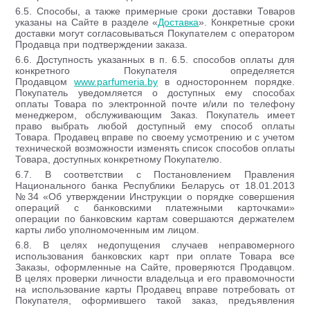
6.5. Способы, а также примерные сроки доставки Товаров
указаны на Сайте в разделе «
Доставка
». Конкретные сроки
доставки могут согласовываться Покупателем с оператором
Продавца при подтверждении заказа.
6.6. Доступность указанных в п. 6.5. способов оплаты для
конкретного Покупателя определяется
Продавцом
www.parfumeria.by
в одностороннем порядке.
Покупатель уведомляется о доступных ему способах
оплаты Товара по электронной почте и/или по телефону
менеджером, обслуживающим Заказ. Покупатель имеет
право выбрать любой доступный ему способ оплаты
Товара. Продавец вправе по своему усмотрению и с учетом
технической возможности изменять список способов оплаты
Товара, доступных конкретному Покупателю.
6.7. В соответствии с Постановлением Правления
Национального банка Республики Беларусь от 18.01.2013
№34 «Об утверждении Инструкции о порядке совершения
операций с банковскими платежными карточками»
операции по банковским картам совершаются держателем
карты либо уполномоченным им лицом.
6.8. В целях недопущения случаев неправомерного
использования банковских карт при оплате Товара все
Заказы, оформленные на Сайте, проверяются Продавцом.
В целях проверки личности владельца и его правомочности
на использование карты Продавец вправе потребовать от
Покупателя, оформившего такой заказ, предъявления