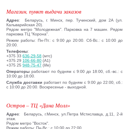
Магазин, пункт выдачи заказов
Адрес
: Беларусь, г. Минск, пер. Тучинский, дом 2А (ул.
Кальварийская 20).
Рядом метро "Молодежная". Парковка на 7 машин. Рядом
парковка ТЦ "Корона".
Режим работы: Пн-Пт.: с 9:00 до 20:00. Сб-Вс.: с 10:00 до
20:00.
Телефоны
:
+375 33
636-29-58
(мтс)
+375 29
106-66-80
(A1)
+375 25
948-75-47
(life)
Операторы
работают по будням с 9:00 до 18:00, сб.-вс.: с
10:00 до 18:00.
Служба доставки
работает по будням с 9:00 до 22:00, сб.:
с 10:00 до 20:00. Воскресенье - выходной.
Остров – ТЦ «Дана Молл»
Адрес
: Беларусь, г.Минск, ул.Петра Мстиславца, д.11, 2-й
этаж.
Рядом метро "Восток".
Режим работы: Пн-Вс.: с 10:00 до 22:00.