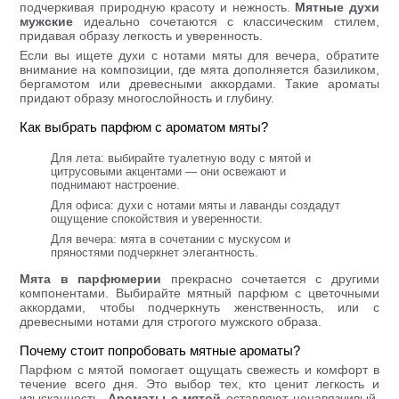
подчеркивая природную красоту и нежность.
Мятные духи
мужские
идеально сочетаются с классическим стилем,
придавая образу легкость и уверенность.
Если вы ищете духи с нотами мяты для вечера, обратите
внимание на композиции, где мята дополняется базиликом,
бергамотом или древесными аккордами. Такие ароматы
придают образу многослойность и глубину.
Как выбрать парфюм с ароматом мяты?
Для лета: выбирайте туалетную воду с мятой и
цитрусовыми акцентами — они освежают и
поднимают настроение.
Для офиса: духи с нотами мяты и лаванды создадут
ощущение спокойствия и уверенности.
Для вечера: мята в сочетании с мускусом и
пряностями подчеркнет элегантность.
Мята в парфюмерии
прекрасно сочетается с другими
компонентами. Выбирайте мятный парфюм с цветочными
аккордами, чтобы подчеркнуть женственность, или с
древесными нотами для строгого мужского образа.
Почему стоит попробовать мятные ароматы?
Парфюм с мятой помогает ощущать свежесть и комфорт в
течение всего дня. Это выбор тех, кто ценит легкость и
изысканность.
Ароматы с мятой
оставляют ненавязчивый,