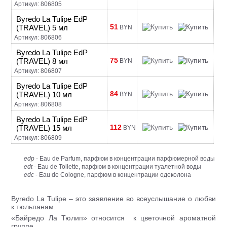
Артикул: 806805
Byredo La Tulipe EdP
51
(TRAVEL) 5 мл
BYN
Артикул: 806806
Byredo La Tulipe EdP
75
(TRAVEL) 8 мл
BYN
Артикул: 806807
Byredo La Tulipe EdP
84
(TRAVEL) 10 мл
BYN
Артикул: 806808
Byredo La Tulipe EdP
112
(TRAVEL) 15 мл
BYN
Артикул: 806809
edp
- Eau de Parfum, парфюм в концентрации парфюмерной воды
edt
- Eau de Toilette, парфюм в концентрации туалетной воды
edc
- Eau de Cologne, парфюм в концентрации одеколона
Byredo La Tulipe – это заявление во всеуслышание о любви
к тюльпанам.
«Байредо Ла Тюлип» относится к цветочной ароматной
группе.