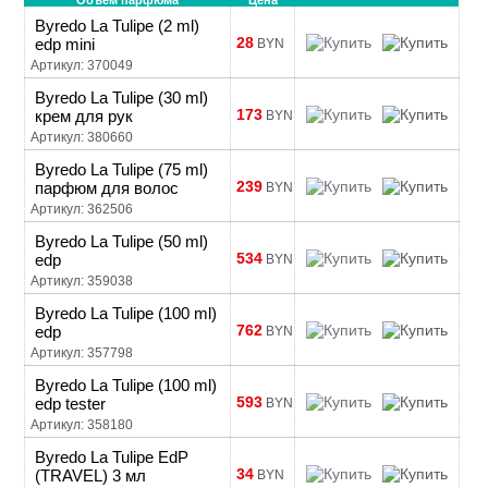
Объем парфюма
Цена
Byredo La Tulipe (2 ml)
28
edp mini
BYN
Артикул: 370049
Byredo La Tulipe (30 ml)
173
крем для рук
BYN
Артикул: 380660
Byredo La Tulipe (75 ml)
239
парфюм для волос
BYN
Артикул: 362506
Byredo La Tulipe (50 ml)
534
edp
BYN
Артикул: 359038
Byredo La Tulipe (100 ml)
762
edp
BYN
Артикул: 357798
Byredo La Tulipe (100 ml)
593
edp tester
BYN
Артикул: 358180
Byredo La Tulipe EdP
34
(TRAVEL) 3 мл
BYN