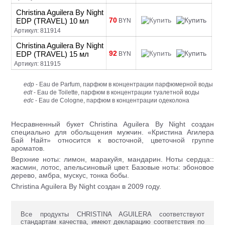
Christina Aguilera By Night
70
EDP (TRAVEL) 10 мл
BYN
Артикул: 811914
Christina Aguilera By Night
92
EDP (TRAVEL) 15 мл
BYN
Артикул: 811915
edp
- Eau de Parfum, парфюм в концентрации парфюмерной воды
edt
- Eau de Toilette, парфюм в концентрации туалетной воды
edc
- Eau de Cologne, парфюм в концентрации одеколона
Несравненный букет Christina Aguilera By Night создан
специально для обольщения мужчин. «Кристина Агилера
Бай Найт» относится к восточной, цветочной группе
ароматов.
Верхние ноты: лимон, маракуйя, мандарин. Ноты сердца::
жасмин, лотос, апельсиновый цвет. Базовые ноты: эбоновое
дерево, амбра, мускус, тонка бобы.
Christina Aguilera By Night создан в 2009 году.
Все продукты CHRISTINA AGUILERA соответствуют
стандартам качества, имеют декларацию соответствия по