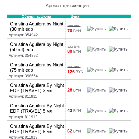
Аромат для женщин
Объем парфюма
Цена
Christina Aguilera by Night
102 BYN
(30 ml) edp
70
BYN
Артикул: 354942
Christina Aguilera by Night
123 BYN
(50 ml) edp
80
BYN
Артикул: 354892
Christina Aguilera by Night
165 BYN
(75 ml) edp
126
BYN
Артикул: 398654
Christina Aguilera By Night
28
EDP (TRAVEL) 3 мл
BYN
Артикул: 811911
Christina Aguilera By Night
43
EDP (TRAVEL) 5 мл
BYN
Артикул: 811912
Christina Aguilera By Night
62
EDP (TRAVEL) 8 мл
BYN
Артикул: 811913