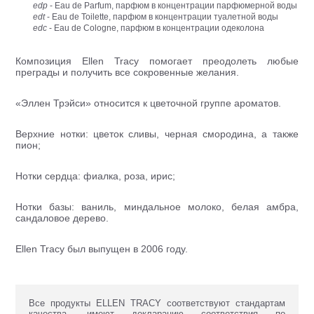
edp
- Eau de Parfum, парфюм в концентрации парфюмерной воды
edt
- Eau de Toilette, парфюм в концентрации туалетной воды
edc
- Eau de Cologne, парфюм в концентрации одеколона
Композиция Ellen Tracy помогает преодолеть любые
преграды и получить все сокровенные желания.
«Эллен Трэйси» относится к цветочной группе ароматов.
Верхние нотки: цветок сливы, черная смородина, а также
пион;
Нотки сердца: фиалка, роза, ирис;
Нотки базы: ваниль, миндальное молоко, белая амбра,
сандаловое дерево.
Ellen Tracy был выпущен в 2006 году.
Все продукты ELLEN TRACY соответствуют стандартам
качества, имеют декларацию соответствия по