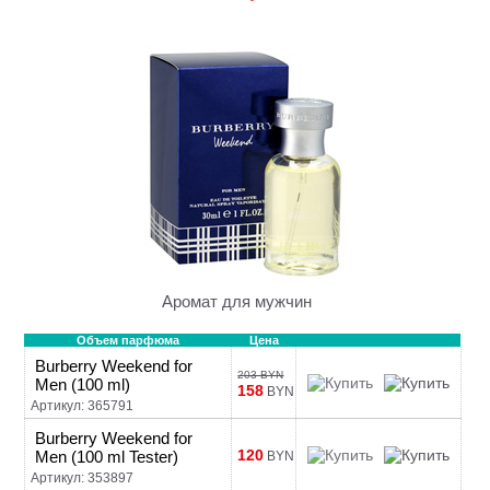
Аромат для мужчин
Объем парфюма
Цена
Burberry Weekend for
203 BYN
Men (100 ml)
158
BYN
Артикул: 365791
Burberry Weekend for
120
Men (100 ml Tester)
BYN
Артикул: 353897