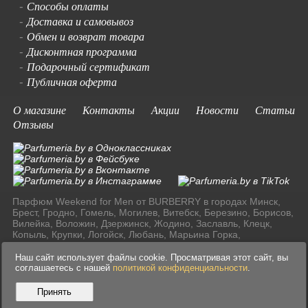
Способы оплаты
-
Доставка и самовывоз
-
Обмен и возврат товара
-
Дисконтная программа
-
Подарочный сертификат
-
Публичная оферта
-
О магазине
Контакты
Акции
Новости
Статьи
Отзывы
Парфюм Weekend for Men от BURBERRY в городах Минск,
Брест, Гродно, Гомель, Могилев, Витебск, Березино, Борисов,
Вилейка, Воложин, Дзержинск, Жодино, Заславль, Клецк,
Копыль, Крупки, Логойск, Любань, Марьина Горка,
Молодечно, Мядель, Несвиж, Слуцк, Смолевичи, Солигорск,
Старые Дороги, Столбцы, Узда, Фаниполь по доступным
Наш сайт использует файлы cookie. Просматривая этот сайт, вы
ценам в Ресублике Беларусь.
соглашаетесь с нашей
политикой конфиденциальности
.
Принять