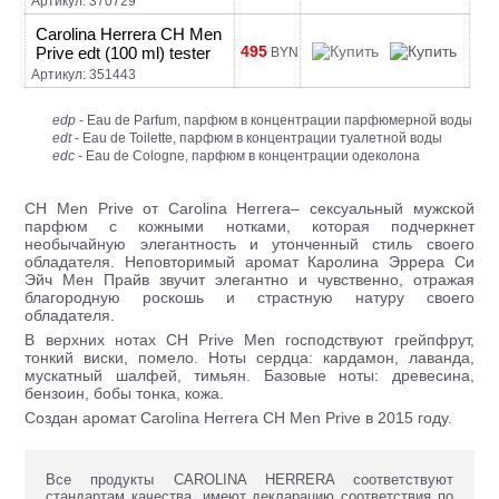
Артикул: 370729
Carolina Herrera CH Men
495
Prive edt (100 ml) tester
BYN
Артикул: 351443
edp
- Eau de Parfum, парфюм в концентрации парфюмерной воды
edt
- Eau de Toilette, парфюм в концентрации туалетной воды
edc
- Eau de Cologne, парфюм в концентрации одеколона
CH Men Prive от Carolina Herrera– сексуальный мужской
парфюм с кожными нотками, которая подчеркнет
необычайную элегантность и утонченный стиль своего
обладателя. Неповторимый аромат Каролина Эррера Си
Эйч Мен Прайв звучит элегантно и чувственно, отражая
благородную роскошь и страстную натуру своего
обладателя.
В верхних нотах CH Prive Men господствуют грейпфрут,
тонкий виски, помело. Ноты сердца: кардамон, лаванда,
мускатный шалфей, тимьян. Базовые ноты: древесина,
бензоин, бобы тонка, кожа.
Создан аромат Carolina Herrera CH Men Prive в 2015 году.
Все продукты CAROLINA HERRERA соответствуют
стандартам качества, имеют декларацию соответствия по