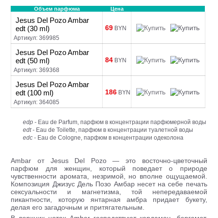
Объем парфюма
Цена
Jesus Del Pozo Ambar
69
edt (30 ml)
BYN
Артикул: 369985
Jesus Del Pozo Ambar
84
edt (50 ml)
BYN
Артикул: 369368
Jesus Del Pozo Ambar
186
edt (100 ml)
BYN
Артикул: 364085
edp
- Eau de Parfum, парфюм в концентрации парфюмерной воды
edt
- Eau de Toilette, парфюм в концентрации туалетной воды
edc
- Eau de Cologne, парфюм в концентрации одеколона
Ambar от Jesus Del Pozo — это восточно-цветочный
парфюм для женщин, который поведает о природе
чувственности аромата, незримой, но вполне ощущаемой.
Композиция Джизус Дель Позо Амбар несет на себе печать
сексуальности и магнетизма, той непередаваемой
пикантности, которую янтарная амбра придает букету,
делая его загадочным и притягательным.