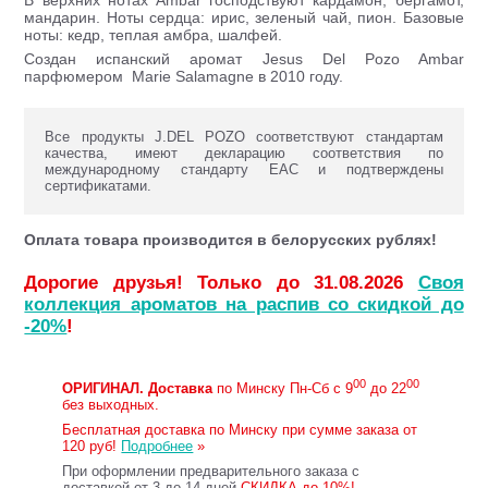
В верхних нотах Ambar господствуют кардамон, бергамот,
мандарин. Ноты сердца: ирис, зеленый чай, пион. Базовые
ноты: кедр, теплая амбра, шалфей.
Создан испанский аромат Jesus Del Pozo Ambar
парфюмером Marie Salamagne в 2010 году.
Все продукты J.DEL POZO соответствуют стандартам
качества, имеют декларацию соответствия по
международному стандарту ЕАС и подтверждены
сертификатами.
Оплата товара производится в белорусских рублях!
Дорогие друзья! Только до 31.08.2026
Своя
коллекция ароматов на распив со скидкой до
-20%
!
00
00
ОРИГИНАЛ.
Доставка
по Минску Пн-Сб с 9
до 22
без выходных.
Бесплатная доставка по Минску при сумме заказа от
120 руб!
Подробнее
»
При оформлении предварительного заказа с
доставкой от 3 до 14 дней
СКИДКА до 10%!