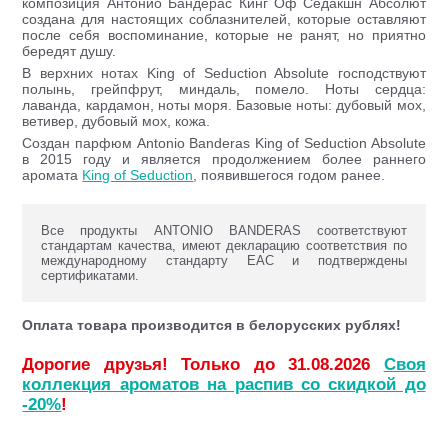
композиция Антонио Бандерас Кинг Оф Седакшн Абсолют
создана для настоящих соблазнителей, которые оставляют
после себя воспоминание, которые не ранят, но приятно
бередят душу.
В верхних нотах King of Seduction Absolute господствуют
полынь, грейпфрут, миндаль, помело. Ноты сердца:
лаванда, кардамон, ноты моря. Базовые ноты: дубовый мох,
ветивер, дубовый мох, кожа.
Создан парфюм Antonio Banderas King of Seduction Absolute
в 2015 году и является продолжением более раннего
аромата
King of Seduction
, появившегося годом ранее.
Все продукты ANTONIO BANDERAS соответствуют
стандартам качества, имеют декларацию соответствия по
международному стандарту ЕАС и подтверждены
сертификатами.
Оплата товара производится в белорусских рублях!
Дорогие друзья! Только до 31.08.2026
Своя
коллекция ароматов на распив со скидкой до
-20%
!