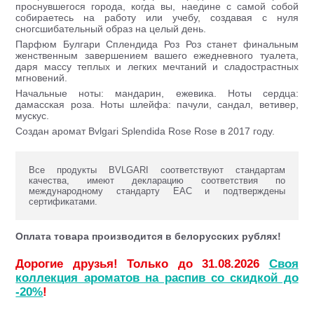
проснувшегося города, когда вы, наедине с самой собой
собираетесь на работу или учебу, создавая с нуля
сногсшибательный образ на целый день.
Парфюм Булгари Сплендида Роз Роз станет финальным
женственным завершением вашего ежедневного туалета,
даря массу теплых и легких мечтаний и сладострастных
мгновений.
Начальные ноты: мандарин, ежевика. Ноты сердца:
дамасская роза. Ноты шлейфа: пачули, сандал, ветивер,
мускус.
Создан аромат Bvlgari Splendida Rose Rose в 2017 году.
Все продукты BVLGARI соответствуют стандартам
качества, имеют декларацию соответствия по
международному стандарту ЕАС и подтверждены
сертификатами.
Оплата товара производится в белорусских рублях!
Дорогие друзья! Только до 31.08.2026
Своя
коллекция ароматов на распив со скидкой до
-20%
!