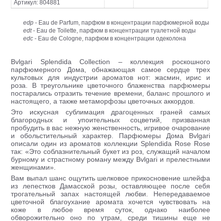
Артикул: 804881
edp
- Eau de Parfum, парфюм в концентрации парфюмерной воды
edt
- Eau de Toilette, парфюм в концентрации туалетной воды
edc
- Eau de Cologne, парфюм в концентрации одеколона
Bvlgari Splendida Collection – коллекция роскошного
парфюмерного Дома, обнажающая самое сердце трех
культовых для индустрии ароматов нот: жасмин, ирис и
роза. В треугольнике цветочного блаженства парфюмеры
постарались отразить течение времени, баланс прошлого и
настоящего, а также метаморфозы цветочных аккордов.
Это искусная сублимация драгоценных граней самых
благородных и упоительных соцветий, призванная
пробудить в вас нежную женственность, игривое очарование
и обольстительный характер. Парфюмеры Дома Bvlgari
описали один из ароматов коллекции Splendida Rose Rose
так: «Это соблазнительный букет из роз, служащий началом
бурному и страстному роману между Bvlgari и прелестными
женщинами».
Вам выпал шанс ощутить шелковое прикосновение шлейфа
из лепестков Дамасской розы, оставляющее после себя
трогательный запах настоящей любви. Непередаваемое
цветочной благоухание аромата хочется чувствовать на
коже в любое время суток, однако наиболее
обворожительно оно по утрам, среди тишины еще не