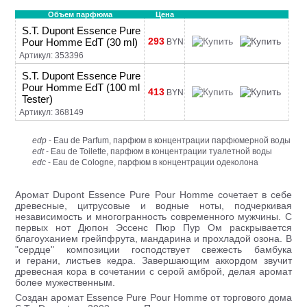
Объем парфюма
Цена
S.T. Dupont Essence Pure
293
Pour Homme EdT (30 ml)
BYN
Артикул: 353396
S.T. Dupont Essence Pure
Pour Homme EdT (100 ml
413
BYN
Tester)
Артикул: 368149
edp
- Eau de Parfum, парфюм в концентрации парфюмерной воды
edt
- Eau de Toilette, парфюм в концентрации туалетной воды
edc
- Eau de Cologne, парфюм в концентрации одеколона
Аромат Dupont Essence Pure Pour Homme сочетает в себе
древесные, цитрусовые и водные ноты, подчеркивая
независимость и многогранность современного мужчины. С
первых нот Дюпон Эссенс Пюр Пур Ом раскрывается
благоуханием грейпфрута, мандарина и прохладой озона. В
"сердце" композиции господствует свежесть бамбука
и герани, листьев кедра. Завершающим аккордом звучит
древесная кора в сочетании с серой амброй, делая аромат
более мужественным.
Создан аромат Essence Pure Pour Homme от торгового дома