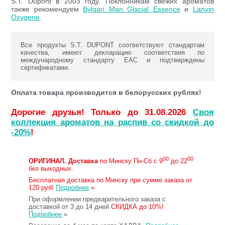
S.T. Dupont в 2003 году. Поклонникам свежих ароматов
также рекомендуем
Bvlgari Man Glacial Essence
и
Lanvin
Oxygene
.
Все продукты S.T. DUPONT соответствуют стандартам
качества, имеют декларацию соответствия по
международному стандарту ЕАС и подтверждены
сертификатами.
Оплата товара производится в белорусских рублях!
Дорогие друзья! Только до 31.08.2026
Своя
коллекция ароматов на распив со скидкой до
-20%
!
00
00
ОРИГИНАЛ.
Доставка
по Минску Пн-Сб с 9
до 22
без выходных.
Бесплатная доставка по Минску при сумме заказа от
120 руб!
Подробнее
»
При оформлении предварительного заказа с
доставкой от 3 до 14 дней
СКИДКА до 10%!
Подробнее
»