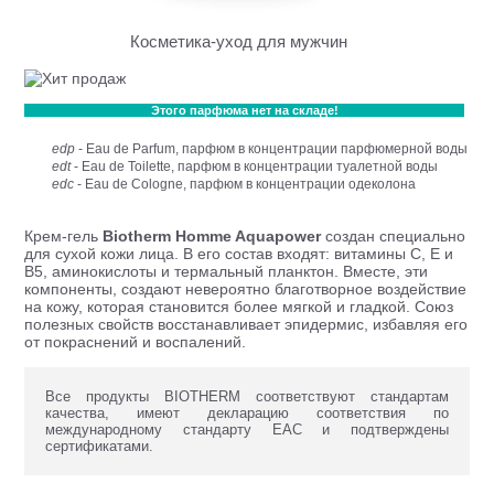
Косметика-уход для мужчин
Этого парфюма нет на складе!
edp
- Eau de Parfum, парфюм в концентрации парфюмерной воды
edt
- Eau de Toilette, парфюм в концентрации туалетной воды
edc
- Eau de Cologne, парфюм в концентрации одеколона
Крем-гель
Biotherm Homme Aquapower
создан специально
для сухой кожи лица. В его состав входят: витамины С, Е и
В5, аминокислоты и термальный планктон. Вместе, эти
компоненты, создают невероятно благотворное воздействие
на кожу, которая становится более мягкой и гладкой. Союз
полезных свойств восстанавливает эпидермис, избавляя его
от покраснений и воспалений.
Все продукты BIOTHERM соответствуют стандартам
качества, имеют декларацию соответствия по
международному стандарту ЕАС и подтверждены
сертификатами.