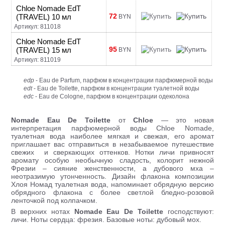
Chloe Nomade EdT
72
(TRAVEL) 10 мл
BYN
Артикул: 811018
Chloe Nomade EdT
95
(TRAVEL) 15 мл
BYN
Артикул: 811019
edp
- Eau de Parfum, парфюм в концентрации парфюмерной воды
edt
- Eau de Toilette, парфюм в концентрации туалетной воды
edc
- Eau de Cologne, парфюм в концентрации одеколона
Nomade Eau De Toilette
от
Chloe
— это новая
интерпретация парфюмерной воды Chloe Nomade,
туалетная вода наиболее мягкая и свежая, его аромат
приглашает вас отправиться в незабываемое путешествие
свежих и сверкающих оттенков. Нотки личи привносят
аромату особую необычную сладость, колорит нежной
Фрезии – сияние женственности, а дубового мха –
неотразимую утонченность. Дизайн флакона композиции
Хлоя Номад туалетная вода, напоминает обрядную версию
обрядного флакона с более светлой бледно-розовой
ленточкой под колпачком.
В верхних нотах
Nomade Eau De Toilette
господствуют:
личи. Ноты сердца: фрезия. Базовые ноты: дубовый мох.