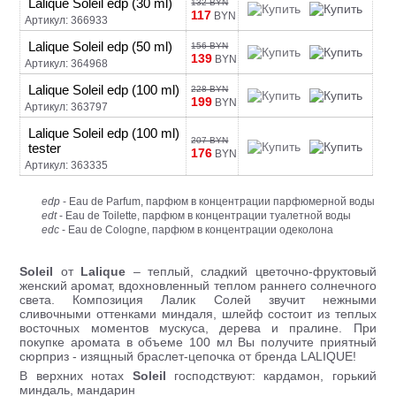
Lalique Soleil edp (30 ml)
132 BYN
117
BYN
Артикул: 366933
Lalique Soleil edp (50 ml)
156 BYN
139
BYN
Артикул: 364968
Lalique Soleil edp (100 ml)
228 BYN
199
BYN
Артикул: 363797
Lalique Soleil edp (100 ml)
207 BYN
tester
176
BYN
Артикул: 363335
edp
- Eau de Parfum, парфюм в концентрации парфюмерной воды
edt
- Eau de Toilette, парфюм в концентрации туалетной воды
edc
- Eau de Cologne, парфюм в концентрации одеколона
Soleil
от
Lalique
– теплый, сладкий цветочно-фруктовый
женский аромат, вдохновленный теплом раннего солнечного
света. Композиция Лалик Солей звучит нежными
сливочными оттенками миндаля, шлейф состоит из теплых
восточных моментов мускуса, дерева и пралине. При
покупке аромата в объеме 100 мл Вы получите приятный
сюрприз - изящный браслет-цепочка от бренда LALIQUE!
В верхних нотах
Soleil
господствуют: кардамон, горький
миндаль, мандарин