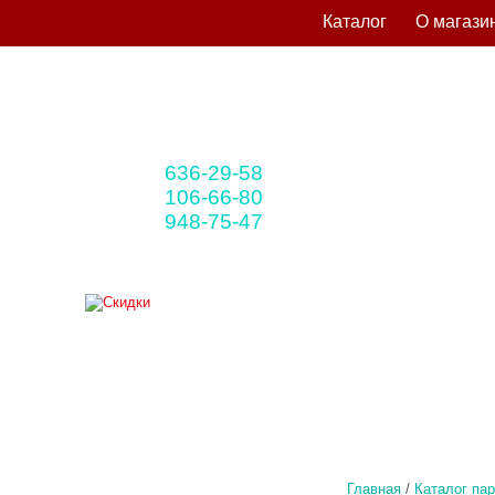
Каталог
О магази
636-29-58
+375 33
(мтс)
106-66-80
+375 29
(A1)
948-75-47
+375 25
(life)
Главная
/
Каталог па