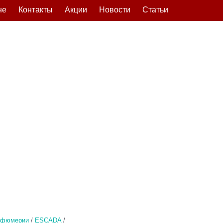
не
Контакты
Акции
Новости
Статьи
рфюмерии
/
ESCADA
/