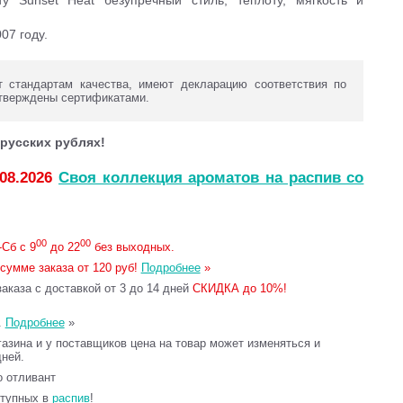
у Sunset Heat безупречный стиль, теплоту, мягкость и
07 году.
 стандартам качества, имеют декларацию соответствия по
тверждены сертификатами.
русских рублях!
.08.2026
Своя коллекция ароматов на распив со
00
00
Сб с 9
до 22
без выходных.
сумме заказа от 120 руб!
Подробнее
»
каза с доставкой от 3 до 14 дней
СКИДКА до 10%!
.
Подробнее
»
газина и у поставщиков цена на товар может изменяться и
дней.
то отливант
ступных в
распив
!