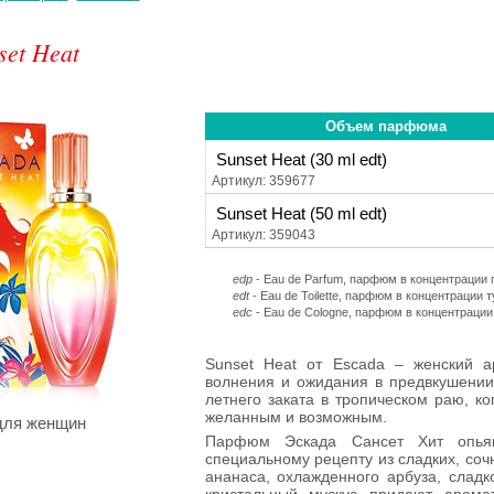
set Heat
Объем парфюма
Sunset Heat (30 ml edt)
Артикул: 359677
Sunset Heat (50 ml edt)
Артикул: 359043
edp
- Eau de Parfum, парфюм в концентраци
edt
- Eau de Toilette, парфюм в концентрации 
edc
- Eau de Cologne, парфюм в концентрации
Sunset Heat от Escada – женский а
волнения и ожидания в предвкушении
летнего заката в тропическом раю, к
желанным и возможным.
для женщин
Парфюм Эскада Сансет Хит опьяня
специальному рецепту из сладких, соч
ананаса, охлажденного арбуза, сладк