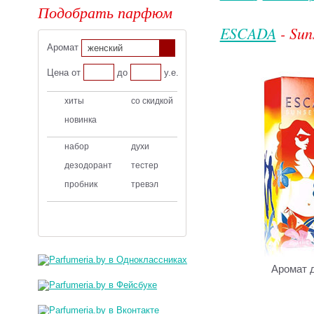
Подобрать парфюм
ESCADA
- Sun
Аромат
женский
Цена от
до
у.е.
хиты
со скидкой
новинка
набор
духи
дезодорант
тестер
пробник
тревэл
Аромат 