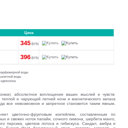
Цена
345
BYN
396
BYN
и парфюмерной воды
туалетной воды
 одеколона
ромат, абсолютное воплощение ваших мыслей и чувств:
 теплой и чарующей летней ночи и магнетического запаха
огда все невозможное и запретное становится таким явным,
ет цветочно-фруктовым коктейлем, составленным по
ных и свежих ноток папайи, сочного лимона, шербета манго,
ого персика, цветков лотоса и гибискуса. Сандал, амбра и