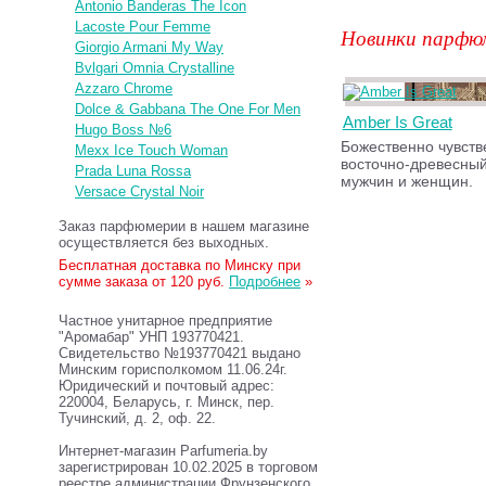
Antonio Banderas The Icon
Lacoste Pour Femme
Новинки парфю
Giorgio Armani My Way
Bvlgari Omnia Crystalline
Azzaro Chrome
Dolce & Gabbana The One For Men
Amber Is Great
Hugo Boss №6
Божественно чувст
Mexx Ice Touch Woman
восточно-древесный
Prada Luna Rossa
мужчин и женщин.
Versace Crystal Noir
Заказ парфюмерии в нашем магазине
осуществляется без выходных.
Бесплатная доставка по Минску при
сумме заказа от 120 руб.
Подробнее
»
Частное унитарное предприятие
"Аромабар" УНП 193770421.
Свидетельство №193770421 выдано
Минским горисполкомом 11.06.24г.
Юридический и почтовый адрес:
220004, Беларусь, г. Минск, пер.
Тучинский, д. 2, оф. 22.
Интернет-магазин Parfumeria.by
зарегистрирован 10.02.2025 в торговом
реестре администрации Фрунзенского