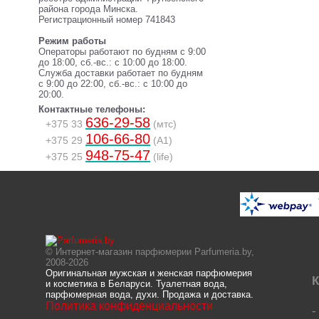
района города Минска.
Регистрационный номер 741843
Режим работы
Операторы работают по будням с 9:00
до 18:00, сб.-вс.: с 10:00 до 18:00.
Служба доставки работает по будням
с 9:00 до 22:00, сб.-вс.: с 10:00 до
20:00.
Контактные телефоны:
636-29-58
+375 33
(мтс)
106-66-80
+375 29
(A1)
948-75-47
+375 25
(life)
© Интернет-магазин парфюмерии Parfumeria.by,
2008-2026
Оригинальная мужская и женская парфюмерия
К
и косметика в Беларуси. Туалетная вода,
парфюмерная вода, духи. Продажа и доставка.
Политика конфиденциальности