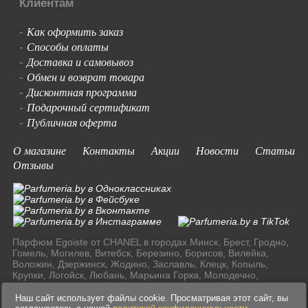
Клиентам
Как оформить заказ
-
Способы оплаты
-
Доставка и самовывоз
-
Обмен и возврат товара
-
Дисконтная программа
-
Подарочный сертификат
-
Публичная оферта
-
О магазине
Контакты
Акции
Новости
Статьи
Отзывы
Парфюм Egoiste от CHANEL в городах Минск, Брест, Гродно,
Гомель, Могилев, Витебск, Березино, Борисов, Вилейка,
Воложин, Дзержинск, Жодино, Заславль, Клецк, Копыль,
Крупки, Логойск, Любань, Марьина Горка, Молодечно,
Мядель, Несвиж, Слуцк, Смолевичи, Солигорск, Старые
Дороги, Столбцы, Узда, Фаниполь по доступным ценам в
Наш сайт использует файлы cookie. Просматривая этот сайт, вы