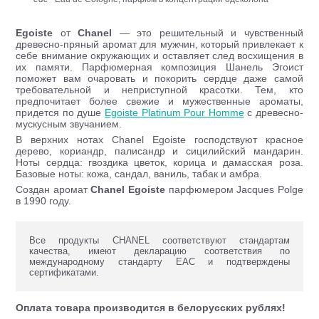
Egoiste
от
Chanel
— это решительный и чувственный
древесно-пряный аромат для мужчин, который привлекает к
себе внимание окружающих и оставляет след восхищения в
их памяти. Парфюмерная композиция Шанель Эгоист
поможет вам очаровать и покорить сердце даже самой
требовательной и неприступной красотки. Тем, кто
предпочитает более свежие и мужественные ароматы,
придется по душе
Egoiste Platinum Pour Homme
с древесно-
мускусным звучанием.
В верхних нотах Chanel Egoiste господствуют красное
дерево, кориандр, палисандр и сицилийский мандарин.
Ноты сердца: гвоздика цветок, корица и дамасская роза.
Базовые ноты: кожа, сандал, ваниль, табак и амбра.
Создан аромат
Chanel Egoiste
парфюмером Jacques Polge
в 1990 году.
Все продукты CHANEL соответствуют стандартам
качества, имеют декларацию соответствия по
международному стандарту ЕАС и подтверждены
сертификатами.
Оплата товара производится в белорусских рублях!