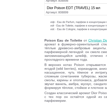
Артикул: 808898
Dior Poison EDT (TRAVEL) 15 мл
Артикул: 808899
edp
- Eau de Parfum, парфюм в концентраци
edt
- Eau de Toilette, парфюм в концентрации 
edc
- Eau de Cologne, парфюм в концентрации
Poison Eau de Toilette
от
Christian Di
аромат в фужерно-ориентальной стил
тёплые древесно-амбровые акценты
парфюмерной легендой: он смело смеш
запоминающийся шлейф, отлично п
прохладного времени года.
В верхних нотах Poison открывается
ягодой (wild berries), кориандром, а
насыщенное, чуть тёмное и интриг
сложным сочетанием туберозы, жасми
смолы, карины и опопонакса, добавля
звучат ваниль, амбра, мускус, сандал
формируя тёплое, стойкое и плотное 
Создан классический аромат Dior Poiso
с тех пор он остаётся одной из с
парфюмерии.