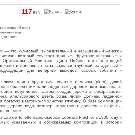
117
BYN
и парфюмерной воды
туалетной воды
 одеколона
or
— это культовый, выразительный и насыщенный женский
истике, который сочетает пряные, фруктово-цветочные и
. Оригинальный Кристиан Диор Пойсон стал настоящей
ивает интенсивные ноты, создавая глубокий, загадочный и
одходящий для вечерних выходов, особых событий и
 ярким, пряно-фруктовым началом с сливы (plum), дикой
нисом и бразильским палисандровым деревом, которые задают
ующее вступление. Затем сердце аромата раскрывается
на, апельсинового цвета, розы, лилии долины, ладанной
я богатую цветочно-смолистую глубину. В базе композиции
овое дерево, кедр, ветивер, гелиотроп и древесные акценты,
завершение.
n Eau de Toilette парфюмером Edouard Fléchier в 1985 году и
амых узнаваемых и обсуждаемых композиций в истории