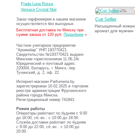
Prada Luna Rossa
Versace Crystal Noir
Cuir Sellier
Заказ парфюмерии в нашем магазине
осуществляется без выходных.
Насыщенный кожаны
Бесплатная доставка по Минску при
аромат для мужчин
сумме заказа от 120 руб.
Подробнее
»
Частное унитарное предприятие
"Аромабар" УНП 193770421.
Свидетельство №193770421 выдано
Минским горисполкомом 11.06.24г.
Юридический и почтовый адрес:
220004, Беларусь, г. Минск, пер.
Тучинский, д. 2, оф. 22.
Интернет-магазин Parfumeria.by
зарегистрирован 10.02.2025 в торговом
реестре администрации Фрунзенского
района города Минска.
Регистрационный номер 741843
Режим работы
Операторы работают по будням с 9:00
до 18:00, сб.-вс.: с 10:00 до 18:00.
Служба доставки работает по будням
с 9:00 до 22:00, сб.-вс.: с 10:00 до
20:00.