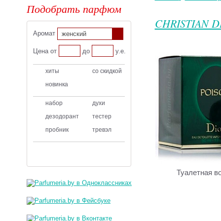
Подобрать парфюм
CHRISTIAN D
Аромат
женский
Цена от
до
у.е.
хиты
со скидкой
новинка
набор
духи
дезодорант
тестер
пробник
тревэл
Туалетная в