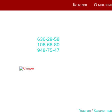
Каталог
О магази
636-29-58
+375 33
(мтс)
106-66-80
+375 29
(A1)
948-75-47
+375 25
(life)
Главная
/
Каталог па