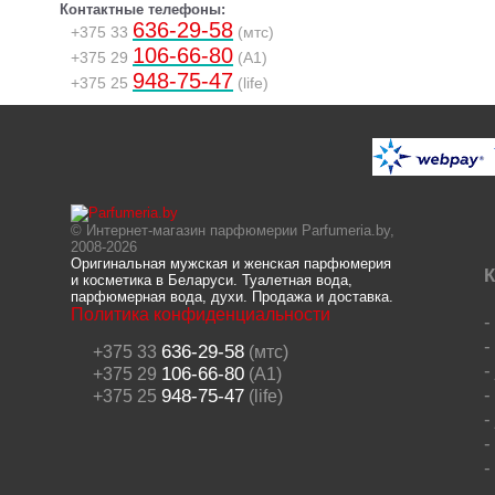
Контактные телефоны:
636-29-58
+375 33
(мтс)
106-66-80
+375 29
(A1)
948-75-47
+375 25
(life)
© Интернет-магазин парфюмерии Parfumeria.by,
2008-2026
Оригинальная мужская и женская парфюмерия
К
и косметика в Беларуси. Туалетная вода,
парфюмерная вода, духи. Продажа и доставка.
Политика конфиденциальности
636-29-58
+375 33
(мтс)
106-66-80
+375 29
(A1)
948-75-47
+375 25
(life)