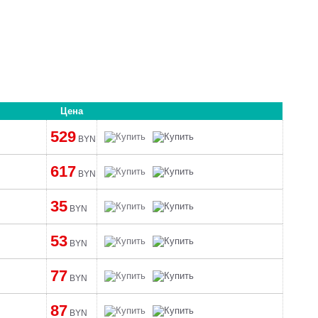
Цена
529
BYN
617
BYN
35
BYN
53
BYN
77
BYN
87
BYN