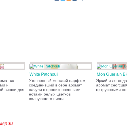
White Patchouli
Mon Guerlain B
омат со
Утонченный женский парфюм,
Яркий и легенд
ми и
соединивший в себе аромат
аромат сногсш
й вишни для
пачули с проникновенными
цитрусовыми но
нотами белых цветков
волнующего пиона.
мерии