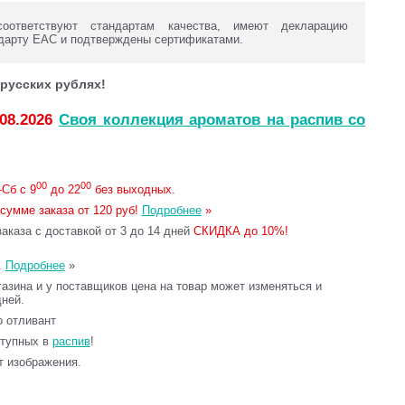
ответствуют стандартам качества, имеют декларацию
дарту ЕАС и подтверждены сертификатами.
русских рублях!
.08.2026
Своя коллекция ароматов на распив со
00
00
Сб с 9
до 22
без выходных.
сумме заказа от 120 руб!
Подробнее
»
каза с доставкой от 3 до 14 дней
СКИДКА до 10%!
.
Подробнее
»
газина и у поставщиков цена на товар может изменяться и
дней.
то отливант
ступных в
распив
!
т изображения.