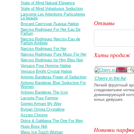
State of Mind Natural Elegance
State of Mind Voluptuous Seduction
Lancome Les Attentions Particulieres
La beaute
Отзывы
Brocard Светская Львица Набор
Narciso Rodriguez For Her Eau De
Parfum
Narciso Rodriguez Narciso Eau de
Parfum Ambree
Narciso Rodriguez For Her
Хиты продаж
Narciso Rodriguez Pure Musc For Her
Narciso Rodriguez for Him Bleu Noir
Versace Pour Homme Набор
Versace Bright Crystal Набор
Antonio Banderas Power of Seduction
Cherry in the Air
Antonio Banderas Blue Seduction For
Легкий фруктоый ар
Women
сладковатыми нотка
Antonio Banderas The Icon
доминирующей ното
Lacoste Pour Femme
юных девушек.
Giorgio Armani My Way
Bvlgari Omnia Crystalline
Azzaro Chrome
Dolce & Gabbana The One For Men
Hugo Boss №6
Новинки парфю
Mexx Ice Touch Woman