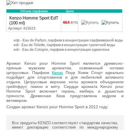
Объем парфюма
Цена
Kenzo Homme Sport EdT
464
(100 ml)
BYN
Артикул: 415623
edp
- Eau de Parfum, парфюм в концентрации парфюмерной воды
edt
- Eau de Toilette, парфюм в концентрации туалетной воды
edc
- Eau de Cologne, парфюм в концентрации одеколона
Аромат Kenzo pour Homme Sport является древесно-
пряным мужским ароматом, освеженный нотами
цитрусовых. Парфюм
Кензо
Поур Хомм Спорт идеально
подойдет для спортсменов и для любителей активного
отдыха. Цитрусовые верхние ноты аромата объединили
грейпфрут, лимон и мяту. Сердце аромата Kenzo pour
Homme Sport включает герань, имбирь и душистые
пряности. Древесная база представлена кедром и
ветивером.
Создан аромат Kenzo pour Homme Sport в 2012 году.
Все продукты KENZO соответствуют стандартам качества,
имеют декларацию соответствия по международному