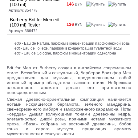
146
(100 ml)
BYN
Артикул: 354778
Burberry Brit for Men edt
136
(100 ml) Tester
BYN
Артикул: 366472
edp
- Eau de Parfum, парфюм в концентрации парфюмерной воды
edt
- Eau de Toilette, парфюм в концентрации туалетной воды
edc
- Eau de Cologne, парфюм в концентрации одеколона
Brit for Men от Burberry создан в английском современном
стиле. Беззаботный и сексуальный, Барберри Брит фор Мен
предназначен для мужчины, представляющем собой
истинный пример обладателя высокого стиля. Небрежная
элегантность аромата делает его притягательно
непосредственным.
Свежая древесно-ориентальная композиция начинается
нотами искрящегося бергамота, зеленого мандарина,
свежесрезанного имбиря и замороженного кардамона. Ноты
«сердца» дышат волнующими тонами древесины кедра,
элегантностью дикой розы, пряными нотами мускатного
ореха. «База» собрана из восточной древесины, бобов
тонка и серого мускуса, придающих аромату
мужественности и сексуальности.