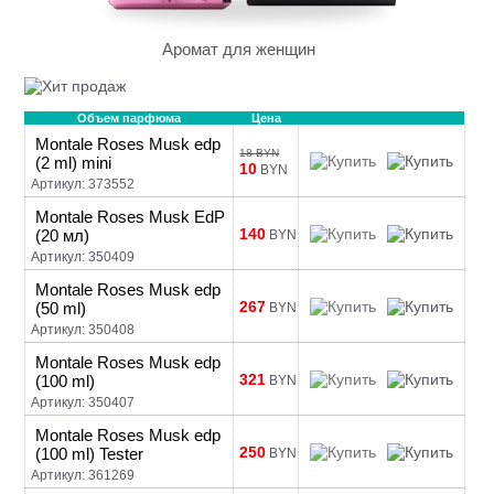
Аромат для женщин
Объем парфюма
Цена
Montale Roses Musk edp
18 BYN
(2 ml) mini
10
BYN
Артикул: 373552
Montale Roses Musk EdP
140
(20 мл)
BYN
Артикул: 350409
Montale Roses Musk edp
267
(50 ml)
BYN
Артикул: 350408
Montale Roses Musk edp
321
(100 ml)
BYN
Артикул: 350407
Montale Roses Musk edp
250
(100 ml) Tester
BYN
Артикул: 361269