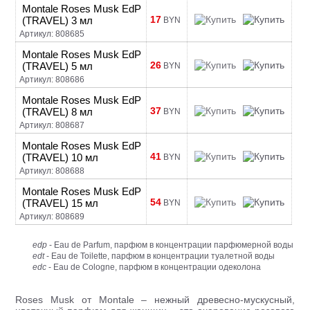
Montale Roses Musk EdP
17
(TRAVEL) 3 мл
BYN
Артикул: 808685
Montale Roses Musk EdP
26
(TRAVEL) 5 мл
BYN
Артикул: 808686
Montale Roses Musk EdP
37
(TRAVEL) 8 мл
BYN
Артикул: 808687
Montale Roses Musk EdP
41
(TRAVEL) 10 мл
BYN
Артикул: 808688
Montale Roses Musk EdP
54
(TRAVEL) 15 мл
BYN
Артикул: 808689
edp
- Eau de Parfum, парфюм в концентрации парфюмерной воды
edt
- Eau de Toilette, парфюм в концентрации туалетной воды
edc
- Eau de Cologne, парфюм в концентрации одеколона
Roses Musk от Montale – нежный древесно-мускусный,