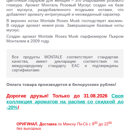
цветочный парфюм для женщин – это очарование розового
гламура. Аромат Монталь Розовый Мускус создан на базе
нот мускуса, раздобавленного ягодными нотами, что
добавляет аромату интригующий и неожиданный характер.
В верхних нотах Montale Roses Musk господствует жасмин.
В сердце аромат нежня роза. Завершающие базовые ноты
мускус.
Создан аромат Montale Roses Musk парфюмером Пьером
Монталем в 2009 году.
Все продукты MONTALE соответствуют стандартам
качества, имеют декларацию соответствия по
международному стандарту ЕАС и подтверждены
сертификатами.
Оплата товара производится в белорусских рублях!
Дорогие друзья! Только до 31.08.2026
Своя
коллекция ароматов на распив со скидкой до
-20%
!
00
00
ОРИГИНАЛ.
Доставка
по Минску Пн-Сб с 9
до 22
без выходных.