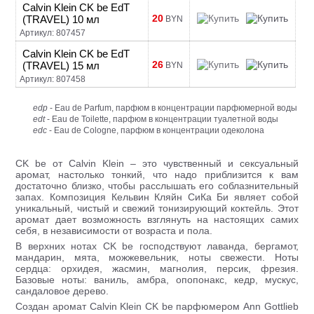
Calvin Klein CK be EdT
20
(TRAVEL) 10 мл
BYN
Артикул: 807457
Calvin Klein CK be EdT
26
(TRAVEL) 15 мл
BYN
Артикул: 807458
edp
- Eau de Parfum, парфюм в концентрации парфюмерной воды
edt
- Eau de Toilette, парфюм в концентрации туалетной воды
edc
- Eau de Cologne, парфюм в концентрации одеколона
CK be от Calvin Klein – это чувственный и сексуальный
аромат, настолько тонкий, что надо приблизится к вам
достаточно близко, чтобы расслышать его соблазнительный
запах. Композиция Кельвин Кляйн СиКа Би являет собой
уникальный, чистый и свежий тонизирующий коктейль. Этот
аромат дает возможность взглянуть на настоящих самих
себя, в независимости от возраста и пола.
В верхних нотах CK be господствуют лаванда, бергамот,
мандарин, мята, можжевельник, ноты свежести. Ноты
сердца: орхидея, жасмин, магнолия, персик, фрезия.
Базовые ноты: ваниль, амбра, опопонакс, кедр, мускус,
сандаловое дерево.
Создан аромат Calvin Klein CK be парфюмером Ann Gottlieb