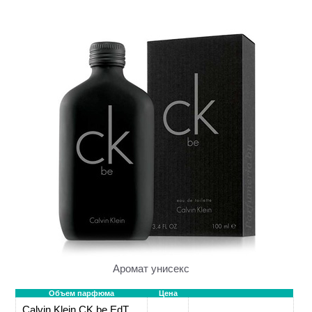
Аромат унисекс
Объем парфюма
Цена
Calvin Klein CK be EdT