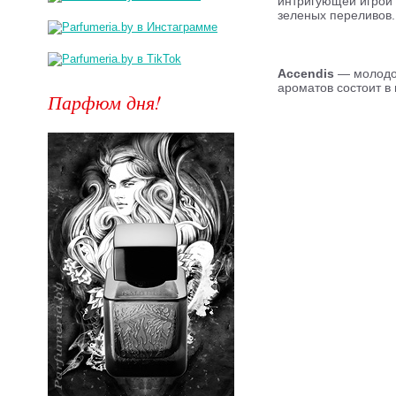
интригующей игрой 
зеленых переливов.
Accendis
— молодой
ароматов состоит в
Парфюм дня!