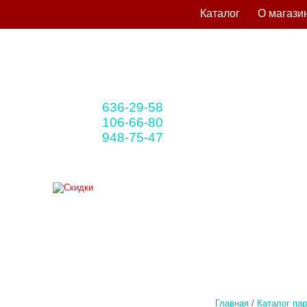
Каталог
О магази
636-29-58
+375 33
(мтс)
106-66-80
+375 29
(A1)
948-75-47
+375 25
(life)
Главная
/
Каталог па