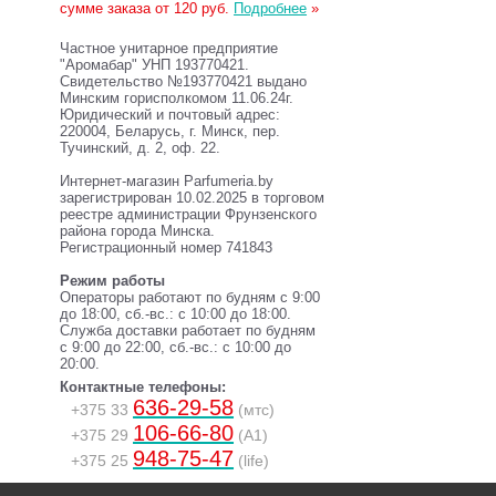
сумме заказа от 120 руб.
Подробнее
»
Частное унитарное предприятие
"Аромабар" УНП 193770421.
Свидетельство №193770421 выдано
Минским горисполкомом 11.06.24г.
Юридический и почтовый адрес:
220004, Беларусь, г. Минск, пер.
Тучинский, д. 2, оф. 22.
Интернет-магазин Parfumeria.by
зарегистрирован 10.02.2025 в торговом
реестре администрации Фрунзенского
района города Минска.
Регистрационный номер 741843
Режим работы
Операторы работают по будням с 9:00
до 18:00, сб.-вс.: с 10:00 до 18:00.
Служба доставки работает по будням
с 9:00 до 22:00, сб.-вс.: с 10:00 до
20:00.
Контактные телефоны:
636-29-58
+375 33
(мтс)
106-66-80
+375 29
(A1)
948-75-47
+375 25
(life)