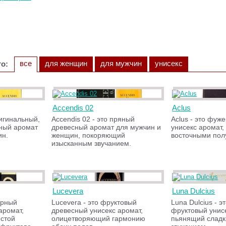
все
для женщин
для мужчин
унисекс
о:
Accendis 02
Aclus
ригинальный,
Accendis 02 - это пряный
Aclus - это фуж
ный аромат
древесный аромат для мужчин и
унисекс аромат
ин.
женщин, покоряющий
восточными пол
изысканным звучанием.
Lucevera
Luna Dulcius
ерный
Lucevera - это фруктовый
Luna Dulcius - э
аромат,
древесный унисекс аромат,
фруктовый унисе
стой
олицетворяющий гармонию
пьянящий сладк