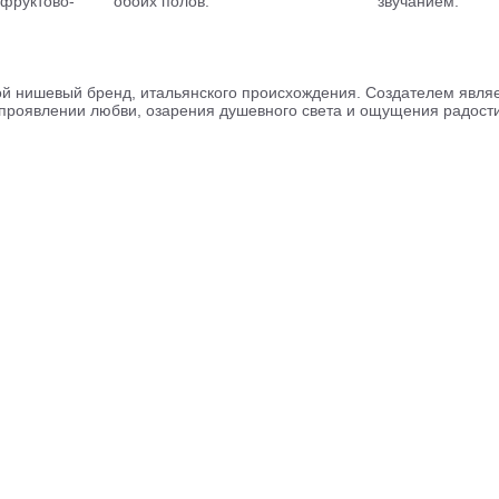
фруктово-
обоих полов.
звучанием.
 нишевый бренд, итальянского происхождения. Создателем являе
 проявлении любви, озарения душевного света и ощущения радости