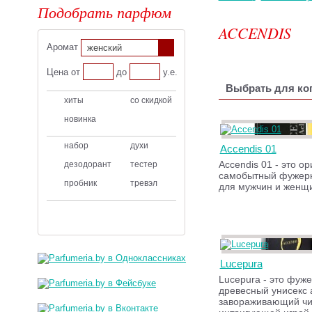
Подобрать парфюм
ACCENDIS
Аромат
женский
Цена от
до
у.е.
Выбрать для ког
хиты
со скидкой
новинка
набор
духи
Accendis 01
Accendis 01 - это о
дезодорант
тестер
самобытный фужер
пробник
тревэл
для мужчин и женщ
Lucepura
Lucepura - это фуж
древесный унисекс 
завораживающий чи