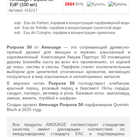
2664
EdP (100 мл)
BYN
Артикул: 416217
edp
- Eau de Parfum, парфюм в концентрации парфюмерной воды
edt
- Eau de Toilette, парфюм в концентрации туалетной воды
edc
- Eau de Cologne, парфюм в концентрации одеколона
Purpose 50
от
Amouage
— это согревающий древесно-
пряный аромат для женщин и мужчин, изысканный и
харизматичный. Композиция Амуаж Парпоус 50 посвящена
дереву boswellia sacra во всех его проявлениях, от корней
до коры, листвы и смолы. Парфюм станет исключительным
выбором для ценителей утонченных ароматов, желающих
погрузиться в мир изысканных и неповторимых запахов.
В верхних нотах
Purpose 50
господствуют олибанум,
красный перец, розовый перец и бергамот. Ноты сердца:
сандал, папирус, ветивер и роза. Базовые ноты: акигалавуд,
замша, ваниль, mystikal и шафран.
Создан аромат
Amouage Purpose 50
парфюмером Quentin
Bisch в 2025 году.
Все продукты AMOUAGE соответствуют стандартам
качества, имеют декларацию соответствия по
международному стандарту ЕАС и подтверждены