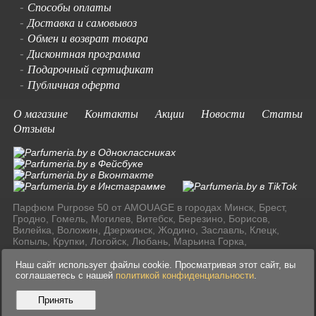
Способы оплаты
-
Доставка и самовывоз
-
Обмен и возврат товара
-
Дисконтная программа
-
Подарочный сертификат
-
Публичная оферта
-
О магазине
Контакты
Акции
Новости
Статьи
Отзывы
Парфюм Purpose 50 от AMOUAGE в городах Минск, Брест,
Гродно, Гомель, Могилев, Витебск, Березино, Борисов,
Вилейка, Воложин, Дзержинск, Жодино, Заславль, Клецк,
Копыль, Крупки, Логойск, Любань, Марьина Горка,
Молодечно, Мядель, Несвиж, Слуцк, Смолевичи, Солигорск,
Старые Дороги, Столбцы, Узда, Фаниполь по доступным
Наш сайт использует файлы cookie. Просматривая этот сайт, вы
ценам в Ресублике Беларусь.
соглашаетесь с нашей
политикой конфиденциальности
.
Принять