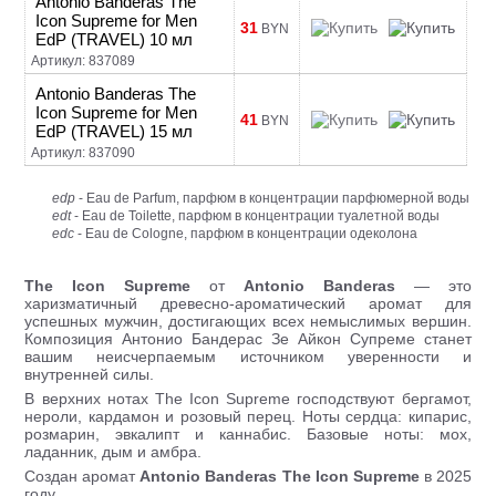
Antonio Banderas The
Icon Supreme for Men
31
BYN
EdP (TRAVEL) 10 мл
Артикул: 837089
Antonio Banderas The
Icon Supreme for Men
41
BYN
EdP (TRAVEL) 15 мл
Артикул: 837090
edp
- Eau de Parfum, парфюм в концентрации парфюмерной воды
edt
- Eau de Toilette, парфюм в концентрации туалетной воды
edc
- Eau de Cologne, парфюм в концентрации одеколона
The Icon Supreme
от
Antonio Banderas
— это
харизматичный древесно-ароматический аромат для
успешных мужчин, достигающих всех немыслимых вершин.
Композиция Антонио Бандерас Зе Айкон Супреме станет
вашим неисчерпаемым источником уверенности и
внутренней силы.
В верхних нотах The Icon Supreme господствуют бергамот,
нероли, кардамон и розовый перец. Ноты сердца: кипарис,
розмарин, эвкалипт и каннабис. Базовые ноты: мох,
ладанник, дым и амбра.
Создан аромат
Antonio Banderas The Icon Supreme
в 2025
году.