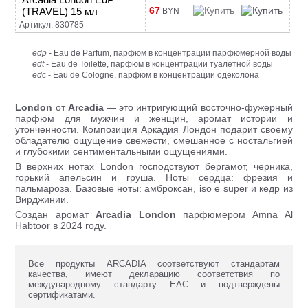
67
(TRAVEL) 15 мл
BYN
Артикул: 830785
edp
- Eau de Parfum, парфюм в концентрации парфюмерной воды
edt
- Eau de Toilette, парфюм в концентрации туалетной воды
edc
- Eau de Cologne, парфюм в концентрации одеколона
London
от
Arcadia
— это интригующий восточно-фужерный
парфюм для мужчин и женщин, аромат истории и
утонченности. Композиция Аркадия Лондон подарит своему
обладателю ощущение свежести, смешанное с ностальгией
и глубокими сентиментальными ощущениями.
В верхних нотах London господствуют бергамот, черника,
горький апельсин и груша. Ноты сердца: фрезия и
пальмароза. Базовые ноты: амброксан, iso e super и кедр из
Вирджинии.
Создан аромат
Arcadia London
парфюмером Amna Al
Habtoor в 2024 году.
Все продукты ARCADIA соответствуют стандартам
качества, имеют декларацию соответствия по
международному стандарту ЕАС и подтверждены
сертификатами.