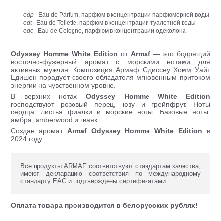
edp
- Eau de Parfum, парфюм в концентрации парфюмерной воды
edt
- Eau de Toilette, парфюм в концентрации туалетной воды
edc
- Eau de Cologne, парфюм в концентрации одеколона
Odyssey Homme White Edition
от
Armaf
— это бодрящий
восточно-фужерный аромат с морскими нотами для
активных мужчин. Композиция Армаф Одиссеy Хомм Уайт
Едишен порадует своего обладателя мгновенным притоком
энергии на чувственном уровне.
В верхних нотах
Odyssey Homme White Edition
господствуют розовый перец, юзу и грейпфрут. Ноты
сердца: листья фиалки и морские ноты. Базовые ноты:
амбра, amberwood и гваяк.
Создан аромат
Armaf Odyssey Homme White Edition
в
2024 году.
Все продукты ARMAF соответствуют стандартам качества,
имеют декларацию соответствия по международному
стандарту ЕАС и подтверждены сертификатами.
Оплата товара производится в белорусских рублях!