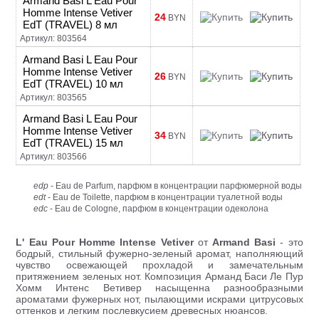
Armand Basi L Eau Pour
Homme Intense Vetiver
24
BYN
EdT (TRAVEL) 8 мл
Артикул: 803564
Armand Basi L Eau Pour
Homme Intense Vetiver
26
BYN
EdT (TRAVEL) 10 мл
Артикул: 803565
Armand Basi L Eau Pour
Homme Intense Vetiver
34
BYN
EdT (TRAVEL) 15 мл
Артикул: 803566
edp
- Eau de Parfum, парфюм в концентрации парфюмерной воды
edt
- Eau de Toilette, парфюм в концентрации туалетной воды
edc
- Eau de Cologne, парфюм в концентрации одеколона
L' Eau Pour Homme Intense Vetiver
от
Armand Basi
- это
бодрый, стильный фужерно-зеленый аромат, наполняющий
чувство освежающей прохладой и замечательным
притяжением зеленых нот. Композиция Арманд Баси Ле Пур
Хомм Интенс Ветивер насыщенна разнообразными
ароматами фужерных нот, пылающими искрами цитрусовых
оттенков и легким послевкусием древесных нюансов.