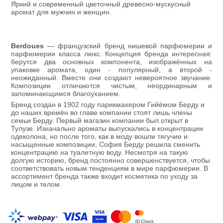
Яркий и современный цветочный древесно-мускусный
аромат для мужчин и женщин.
Berdoues
— французский бренд нишевой парфюмерии и
парфюмерии класса люкс. Концепция бренда интересная:
берутся два основных компонента, изображённых на
упаковке аромата, один - популярный, а второй -
неожиданный. Вместе они создают невероятное звучание.
Композиции отличаются чистым, неординарным и
запоминающимся благоуханием.
Бренд создан в 1902 году парикмахером Гийёмом Берду и
до наших времён во главе компании стоят лишь члены
семьи Берду. Первый магазин компании был открыт в
Тулузе. Изначально ароматы выпускались в концентрации
одеколона, но после того, как в моду вошли тягучие и
насыщенные композиции, София Берду решила сменить
концентрацию на туалетную воду. Несмотря на такую
долгую историю, бренд постоянно совершенствуется, чтобы
соответствовать новым тенденциям в мире парфюмерии. В
ассортимент бренда также входит косметика по уходу за
лицом и телом.