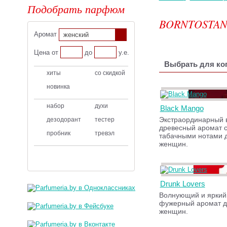
Подобрать парфюм
BORNTOSTA
Аромат
женский
Цена от
до
у.е.
Выбрать для ког
хиты
со скидкой
новинка
набор
духи
Black Mango
Экстраординарный 
дезодорант
тестер
древесный аромат с
пробник
тревэл
табачными нотами 
женщин.
Drunk Lovers
Волнующий и яркий
фужерный аромат д
женщин.