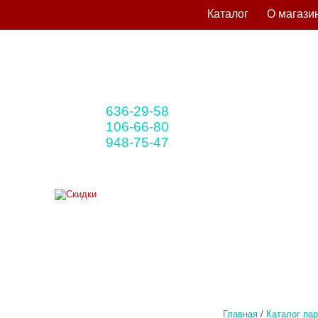
Каталог
О магази
636-29-58
+375 33
(мтс)
106-66-80
+375 29
(A1)
948-75-47
+375 25
(life)
Главная
/
Каталог па