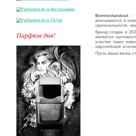
Borntostandout
- ю
вписываются в повс
оригинальности, че
Бренд создан в 202
Парфюм дня!
является противос
участии таких изв
европейской эстети
Пусть ваша жизнь ст