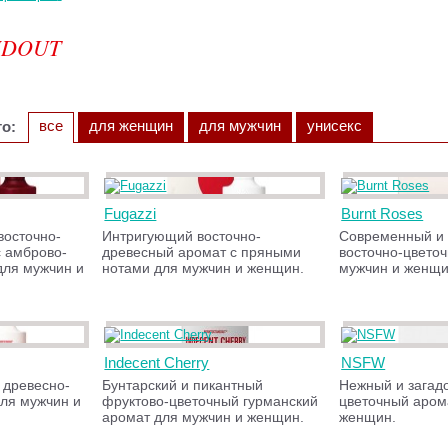
NDOUT
все
для женщин
для мужчин
унисекс
о:
Fugazzi
Burnt Roses
восточно-
Интригующий восточно-
Современный и 
 амброво-
древесный аромат с пряными
восточно-цвето
для мужчин и
нотами для мужчин и женщин.
мужчин и женщи
Indecent Cherry
NSFW
 древесно-
Бунтарский и пикантный
Нежный и загад
ля мужчин и
фруктово-цветочный гурманский
цветочный аром
аромат для мужчин и женщин.
женщин.