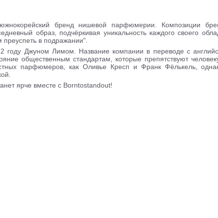
жнокорейский бренд нишевой парфюмерии. Композиции брен
едневный образ, подчёркивая уникальность каждого своего облад
м преуспеть в подражании".
2 году Джуном Лимом. Название компании в переводе с английск
тояние общественным стандартам, которые препятствуют человек
естных парфюмеров, как Оливье Кресп и Франк Фёлькель, одн
кой.
анет ярче вместе с Borntostandout!