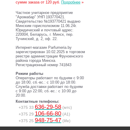
сумме заказа от 120 руб.
Подробнее
»
Частное унитарное предприятие
"Аромабар" УНП 193770421.
Свидетельство №193770421 выдано
Минским горисполкомом 11.06.24г.
Юридический и почтовый адрес:
220004, Беларусь, г. Минск, пер.
Тучинский, д. 2, оф. 22.
Интернет-магазин Parfumeria.by
зарегистрирован 10.02.2025 в торговом
реестре администрации Фрунзенского
района города Минска.
Регистрационный номер 741843
Режим работы
Операторы работают по будням с 9:00
до 18:00, сб.-вс.: с 10:00 до 18:00.
Служба доставки работает по будням
с 9:00 до 22:00, сб.-вс.: с 10:00 до
20:00.
Контактные телефоны:
636-29-58
+375 33
(мтс)
106-66-80
+375 29
(A1)
948-75-47
+375 25
(life)