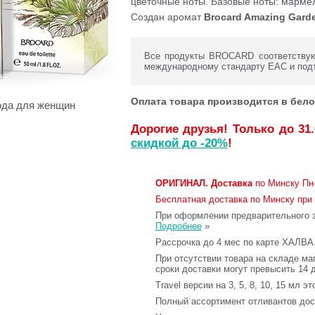
цветочные ноты. Базовые ноты: мармел
Создан аромат
Brocard Amazing Gard
Все продукты BROCARD соответствуют
международному стандарту ЕАС и под
Оплата товара производится в бело
ода для женщин
Дорогие друзья! Только до 31
скидкой до -20%
!
ОРИГИНАЛ.
Доставка
по Минску Пн-
Бесплатная доставка по Минску при 
При оформлении предварительного за
Подробнее
»
Рассрочка до 4 мес по карте ХАЛВА
При отсутствии товара на складе ма
сроки доставки могут превысить 14 
Travel версии на 3, 5, 8, 10, 15 мл э
Полный ассортимент отливантов до