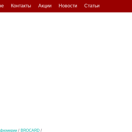
не
Контакты
Акции
Новости
Статьи
рфюмерии
/
BROCARD
/