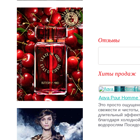
Отзывы
Хиты продаж
Aqva Pour Homme 
Это просто ощущени
свежести и чистоты,
длительный эффект
благодаря холодной
водорослям Посидог