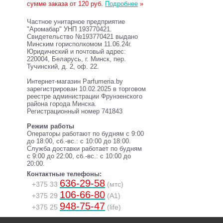
сумме заказа от 120 руб.
Подробнее
»
Частное унитарное предприятие
"Аромабар" УНП 193770421.
Свидетельство №193770421 выдано
Минским горисполкомом 11.06.24г.
Юридический и почтовый адрес:
220004, Беларусь, г. Минск, пер.
Тучинский, д. 2, оф. 22.
Интернет-магазин Parfumeria.by
зарегистрирован 10.02.2025 в торговом
реестре администрации Фрунзенского
района города Минска.
Регистрационный номер 741843
Режим работы
Операторы работают по будням с 9:00
до 18:00, сб.-вс.: с 10:00 до 18:00.
Служба доставки работает по будням
с 9:00 до 22:00, сб.-вс.: с 10:00 до
20:00.
Контактные телефоны:
636-29-58
+375 33
(мтс)
106-66-80
+375 29
(A1)
948-75-47
+375 25
(life)