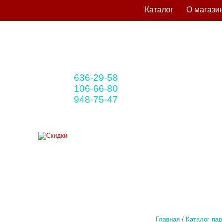
Каталог
О магази
636-29-58
+375 33
(мтс)
106-66-80
+375 29
(A1)
948-75-47
+375 25
(life)
Главная
/
Каталог па