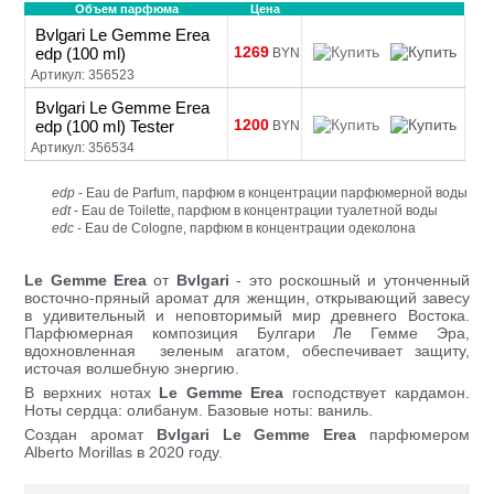
Объем парфюма
Цена
Bvlgari Le Gemme Erea
1269
edp (100 ml)
BYN
Артикул: 356523
Bvlgari Le Gemme Erea
1200
edp (100 ml) Tester
BYN
Артикул: 356534
edp
- Eau de Parfum, парфюм в концентрации парфюмерной воды
edt
- Eau de Toilette, парфюм в концентрации туалетной воды
edc
- Eau de Cologne, парфюм в концентрации одеколона
Le Gemme Erea
от
Bvlgari
- это роскошный и утонченный
восточно-пряный аромат для женщин, открывающий завесу
в удивительный и неповторимый мир древнего Востока.
Парфюмерная композиция Булгари Ле Гемме Эра,
вдохновленная зеленым агатом, обеспечивает защиту,
источая волшебную энергию.
В верхних нотах
Le Gemme Erea
господствует кардамон.
Ноты сердца: олибанум. Базовые ноты: ваниль.
Создан аромат
Bvlgari Le Gemme Erea
парфюмером
Alberto Morillas в 2020 году.