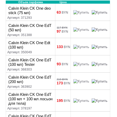
Объем парфюма
Цена
Calvin Klein CK One deo
63
stick (75 мл)
BYN
Артикул: 371293
Calvin Klein CK One EdT
117 BYN
(50 мл)
97
BYN
Артикул: 351388
Calvin Klein CK One Edt
133
(100 мл)
BYN
Артикул: 350049
Calvin Klein CK One EdT
93
(100 мл) Tester
BYN
Артикул: 368303
Calvin Klein CK One EdT
219 BYN
(200 мл)
173
BYN
Артикул: 363902
Calvin Klein CK One EdT
(100 мл + 100 мл лосьон
195
BYN
для тела)
Артикул: 378197
Calvin Klein CK One EdT