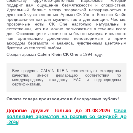
семейству фруктово-цветочные парфюмов, который
подарит вам ощущение безмятежности и спокойствия.
Идеальный баланс между творческой незаурядностью и
душевной чувственностью. Аромат СК Уан от Кельвин Кляйн
предназначен как для мужчин, так и для женщин. Чистые,
прозрачные ноты CK One настолько натуральны и
естественны, что им можно пользоваться в течении всего
дня. Освежающие и легкие ноты белого мускуса и зеленого
чая оригинально дополнены неповторимым и ярким
аккордом бергамота и ананаса, чувственным цветочным
букетом из теплотой амбры.
Создан аромат
Calvin Klein CK One
в 1994 году.
Все продукты CALVIN KLEIN соответствуют стандартам
качества, имеют декларацию соответствия по
международному стандарту ЕАС и подтверждены
сертификатами.
Оплата товара производится в белорусских рублях!
Дорогие друзья! Только до 31.08.2026
Своя
коллекция ароматов на распив со скидкой до
-20%
!