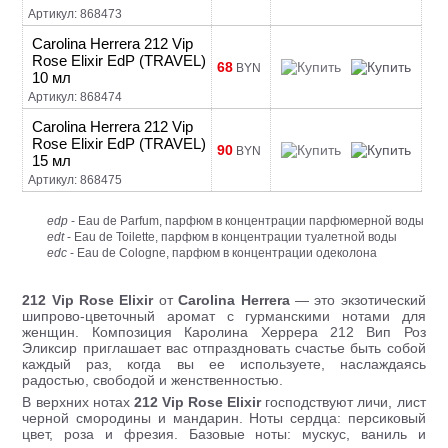
Артикул: 868473
Carolina Herrera 212 Vip
Rose Elixir EdP (TRAVEL)
68
BYN
10 мл
Артикул: 868474
Carolina Herrera 212 Vip
Rose Elixir EdP (TRAVEL)
90
BYN
15 мл
Артикул: 868475
edp
- Eau de Parfum, парфюм в концентрации парфюмерной воды
edt
- Eau de Toilette, парфюм в концентрации туалетной воды
edc
- Eau de Cologne, парфюм в концентрации одеколона
212 Vip Rose Elixir
от
Carolina Herrera
— это экзотический
шипрово-цветочный аромат с гурманскими нотами для
женщин. Композиция Каролина Херрера 212 Вип Роз
Эликсир приглашает вас отпраздновать счастье быть собой
каждый раз, когда вы ее используете, наслаждаясь
радостью, свободой и женственностью.
В верхних нотах
212 Vip Rose Elixir
господствуют личи, лист
черной смородины и мандарин. Ноты сердца: персиковый
цвет, роза и фрезия. Базовые ноты: мускус, ваниль и