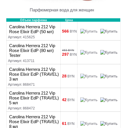
Парфюмерная вода для женщин
Объем парфюма
Цена
Carolina Herrera 212 Vip
566
Rose Elixir EdP (50 мл)
BYN
Артикул: 415625
Carolina Herrera 212 Vip
Rose Elixir EdP (80 мл)
483 BYN
297
BYN
Tester
Артикул: 413711
Carolina Herrera 212 Vip
Rose Elixir EdP (TRAVEL)
28
BYN
3 мл
Артикул: 868471
Carolina Herrera 212 Vip
Rose Elixir EdP (TRAVEL)
42
BYN
5 мл
Артикул: 868472
Carolina Herrera 212 Vip
Rose Elixir EdP (TRAVEL)
61
BYN
8 мл