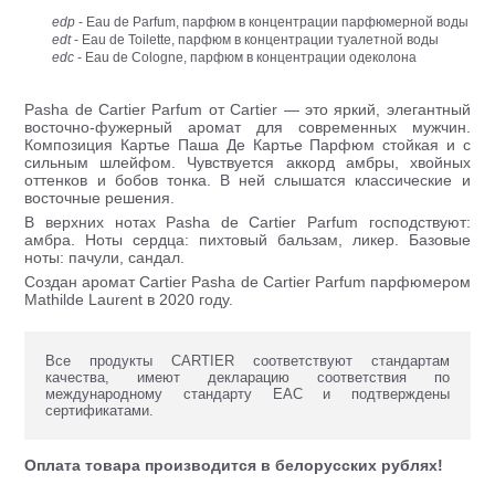
edp
- Eau de Parfum, парфюм в концентрации парфюмерной воды
edt
- Eau de Toilette, парфюм в концентрации туалетной воды
edc
- Eau de Cologne, парфюм в концентрации одеколона
Pasha de Cartier Parfum от Cartier — это яркий, элегантный
восточно-фужерный аромат для современных мужчин.
Композиция Картье Паша Де Картье Парфюм стойкая и с
сильным шлейфом. Чувствуется аккорд амбры, хвойных
оттенков и бобов тонка. В ней слышатся классические и
восточные решения.
В верхних нотах Pasha de Cartier Parfum господствуют:
амбра. Ноты сердца: пихтовый бальзам, ликер. Базовые
ноты: пачули, сандал.
Создан аромат Cartier Pasha de Cartier Parfum парфюмером
Mathilde Laurent в 2020 году.
Все продукты CARTIER соответствуют стандартам
качества, имеют декларацию соответствия по
международному стандарту ЕАС и подтверждены
сертификатами.
Оплата товара производится в белорусских рублях!