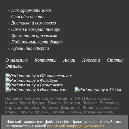
Как оформить заказ
-
Способы оплаты
-
Доставка и самовывоз
-
Обмен и возврат товара
-
Дисконтная программа
-
Подарочный сертификат
-
Публичная оферта
-
О магазине
Контакты
Акции
Новости
Статьи
Отзывы
Парфюм Pasha de Cartier Parfum от CARTIER в городах
Минск, Брест, Гродно, Гомель, Могилев, Витебск, Березино,
Борисов, Вилейка, Воложин, Дзержинск, Жодино, Заславль,
Клецк, Копыль, Крупки, Логойск, Любань, Марьина Горка,
Молодечно, Мядель, Несвиж, Слуцк, Смолевичи, Солигорск,
Старые Дороги, Столбцы, Узда, Фаниполь по доступным
Наш сайт использует файлы cookie. Просматривая этот сайт, вы
ценам в Ресублике Беларусь.
соглашаетесь с нашей
политикой конфиденциальности
.