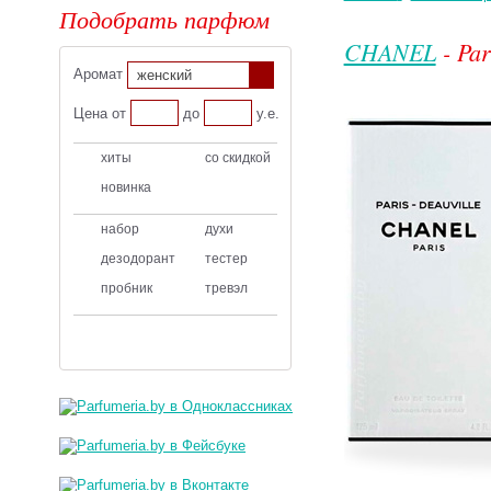
Подобрать парфюм
CHANEL
- Par
Аромат
женский
Цена от
до
у.е.
хиты
со скидкой
новинка
набор
духи
дезодорант
тестер
пробник
тревэл