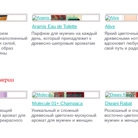
Aramis Eau de Toilette
Alive
рфюм
Парфюм для мужчин на каждый
Яркий цветочны
 наполненный
день, который принадлежит к
древесными нот
и силой,
древесно-шипровым ароматам
вдохновит любу
 образ
свой путь и рад
ины.
мерии
Molecule 01+ Champaca
Diwani Rabat
ующий
Уникальный и сложный
Роскошный и оч
й аромат для
древесный цветочно-мускусный
восточно-цвето
рекрасного
аромат для мужчин и женщин.
мужчин и женщи