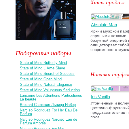
Хиты продаж
Absolute Man
Яркий мужской па
спряными нотками,
безумной энергией 
олицетворяет себой
современного мужч
Подарочные наборы
State of Mind Butterfly Mind
State of Mind L`Ame Slave
Новинки парфю
State of Mind Secret of Success
State of Mind Open Mind
State of Mind Natural Elegance
State of Mind Voluptuous Seduction
Lancome Les Attentions Particulieres
Iris Vanilla
La beaute
Утончённый и волн
Brocard Светская Львица Набор
цветочно-фруктовы
Narciso Rodriguez For Her Eau De
представительниц п
Parfum
пола.
Narciso Rodriguez Narciso Eau de
Parfum Ambree
Narciso Rodriguez For Her