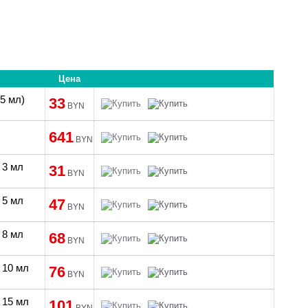
Цена
.5 мл)
33
BYN
641
BYN
 3 мл
31
BYN
 5 мл
47
BYN
 8 мл
68
BYN
 10 мл
76
BYN
 15 мл
101