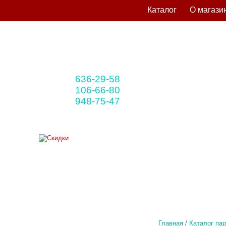
Каталог
О магази
636-29-58
+375 33
(мтс)
106-66-80
+375 29
(A1)
948-75-47
+375 25
(life)
Главная
/
Каталог па