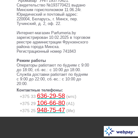
"Аромабар" УНП 193770421.
Свидетельство №193770421 выдано
Минским горисполкомом 11.06.24г.
Юридический и почтовый адрес:
220004, Беларусь, г. Минск, пер.
Тучинский, д. 2, оф. 22.
Интернет-магазин Parfumeria.by
зарегистрирован 10.02.2025 в торговом
реестре администрации Фрунзенского
района города Минска.
Регистрационный номер 741843
Режим работы
Операторы работают по будням с 9:00
до 18:00, сб.-вс.: с 10:00 до 18:00.
Служба доставки работает по будням
с 9:00 до 22:00, сб.-вс.: с 10:00 до
20:00.
Контактные телефоны:
636-29-58
+375 33
(мтс)
106-66-80
+375 29
(A1)
948-75-47
+375 25
(life)