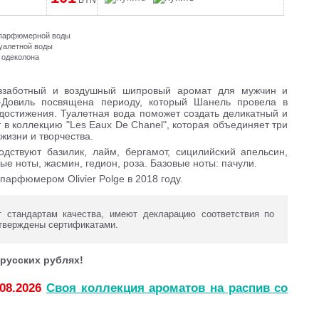
BYN
и парфюмерной воды
туалетной воды
 одеколона
заботный и воздушный шипровый аромат для мужчин и
Довиль посвящена периоду, который Шанель провела в
 достижения. Туалетная вода поможет создать деликатный и
 в коллекцию "Les Eaux De Chanel", которая объединяет три
жизни и творчества.
дствуют базилик, лайм, бергамот, сицилийский апельсин,
ые ноты, жасмин, гедион, роза. Базовые ноты: пачули.
парфюмером Olivier Polge в 2018 году.
 стандартам качества, имеют декларацию соответствия по
тверждены сертификатами.
русских рублях!
.08.2026
Своя коллекция ароматов на распив со