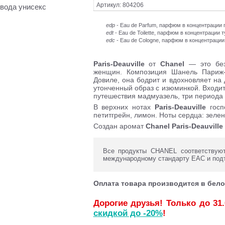
Артикул: 804206
 вода унисекс
edp
- Eau de Parfum, парфюм в концентраци
edt
- Eau de Toilette, парфюм в концентрации 
edc
- Eau de Cologne, парфюм в концентрации
Paris-Deauville
от
Chanel
— это без
женщин. Композиция Шанель Париж-
Довиле, она бодрит и вдохновляет на
утонченный образ с изюминкой. Входит
путешествия мадмуазель, три периода 
В верхних нотах
Paris-Deauville
госпо
петитгрейн, лимон. Ноты сердца: зелен
Создан аромат
Chanel Paris-Deauville
Все продукты CHANEL соответствуют
международному стандарту ЕАС и под
Оплата товара производится в бело
Дорогие друзья! Только до 31
скидкой до -20%
!