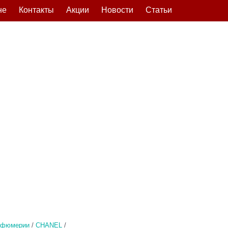
не
Контакты
Акции
Новости
Статьи
рфюмерии
/
CHANEL
/