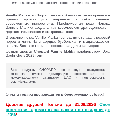
edc
- Eau de Cologne, парфюм в концентрации одеколона
Vanille Malika
от Chopard — это соблазнительный древесно-
пряный аромат для уверенных в себе женщин,
современных императриц. Парфюмерная вода Чопард
Ваниль Малика создана как королевская драгоценность –
дерзкая, изысканная и экстравагантная.
В верхних нотах Vanille Malika господствуют ладан, розовый
перец и личи. Ноты сердца: бурбонская и мадагаскарская
ваниль. Базовые ноты: опопонакс, сандал и кашмеран.
Создан аромат
Chopard Vanille Malika
парфюмером Dora
Baghriche в 2023 году.
Все продукты CHOPARD соответствуют стандартам
качества, имеют декларацию соответствия по
международному стандарту ЕАС и подтверждены
сертификатами.
Оплата товара производится в белорусских рублях!
Дорогие друзья! Только до 31.08.2026
Своя
коллекция ароматов на распив со скидкой до
-20%
!