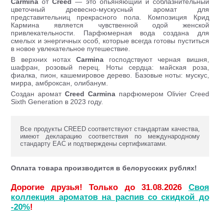
Carmina
от
Creed
— это опьяняющий и соблазнительный
цветочный древесно-мускусный аромат для
представительниц прекрасного пола. Композиция Крид
Кармина является чувственной одой женской
привлекательности. Парфюмерная вода создана для
смелых и энергичных особ, которые всегда готовы пуститься
в новое увлекательное путешествие.
В верхних нотах
Carmina
господствуют черная вишня,
шафран, розовый перец. Ноты сердца: майская роза,
фиалка, пион, кашемировое дерево. Базовые ноты: мускус,
мирра, амброксан, олибанум.
Создан аромат
Creed
Carmina
парфюмером Olivier Creed
Sixth Generation в 2023 году.
Все продукты CREED соответствуют стандартам качества,
имеют декларацию соответствия по международному
стандарту ЕАС и подтверждены сертификатами.
Оплата товара производится в белорусских рублях!
Дорогие друзья! Только до 31.08.2026
Своя
коллекция ароматов на распив со скидкой до
-20%
!