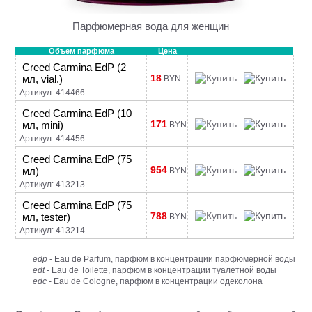
Парфюмерная вода для женщин
Объем парфюма
Цена
Creed Carmina EdP (2
18
мл, vial.)
BYN
Артикул: 414466
Creed Carmina EdP (10
171
мл, mini)
BYN
Артикул: 414456
Creed Carmina EdP (75
954
мл)
BYN
Артикул: 413213
Creed Carmina EdP (75
788
мл, tester)
BYN
Артикул: 413214
edp
- Eau de Parfum, парфюм в концентрации парфюмерной воды
edt
- Eau de Toilette, парфюм в концентрации туалетной воды
edc
- Eau de Cologne, парфюм в концентрации одеколона