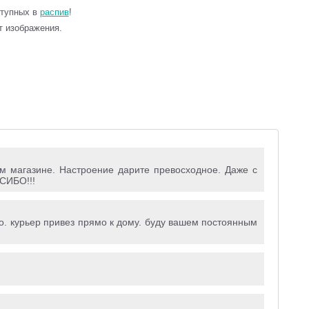
ступных в
распив
!
т изображения.
м магазине. Настроение дарите превосходное. Даже с
СИБО!!!
о. курьер привез прямо к дому. буду вашем постоянным