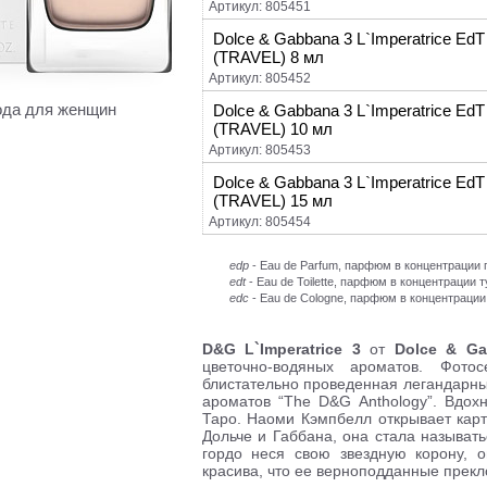
Артикул: 805451
Dolce & Gabbana 3 L`Imperatrice EdT
(TRAVEL) 8 мл
Артикул: 805452
ода для женщин
Dolce & Gabbana 3 L`Imperatrice EdT
(TRAVEL) 10 мл
Артикул: 805453
Dolce & Gabbana 3 L`Imperatrice EdT
(TRAVEL) 15 мл
Артикул: 805454
edp
- Eau de Parfum, парфюм в концентраци
edt
- Eau de Toilette, парфюм в концентрации 
edc
- Eau de Cologne, парфюм в концентрации
D&G L`Imperatrice 3
от
Dolce & Ga
цветочно-водяных ароматов. Фото
блистательно проведенная легандарн
ароматов “The D&G Anthology”. Вдо
Таро. Наоми Кэмпбелл открывает карт
Дольче и Габбана, она стала называт
гордо неся свою звездную корону, о
красива, что ее верноподданные прекл