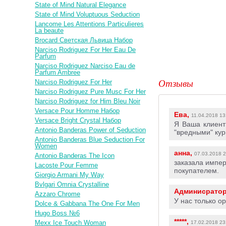
State of Mind Natural Elegance
State of Mind Voluptuous Seduction
Lancome Les Attentions Particulieres
La beaute
Brocard Светская Львица Набор
Narciso Rodriguez For Her Eau De
Parfum
Narciso Rodriguez Narciso Eau de
Parfum Ambree
Отзывы
Narciso Rodriguez For Her
Narciso Rodriguez Pure Musc For Her
Narciso Rodriguez for Him Bleu Noir
Versace Pour Homme Набор
Ева,
11.04.2018 13
Versace Bright Crystal Набор
Я Ваша клиент
Antonio Banderas Power of Seduction
"вредными" кур
Antonio Banderas Blue Seduction For
Women
анна,
07.03.2018 2
Antonio Banderas The Icon
заказала импер
Lacoste Pour Femme
покупателем.
Giorgio Armani My Way
Bvlgari Omnia Crystalline
Админисрато
Azzaro Chrome
У нас только о
Dolce & Gabbana The One For Men
Hugo Boss №6
*****,
Mexx Ice Touch Woman
17.02.2018 23