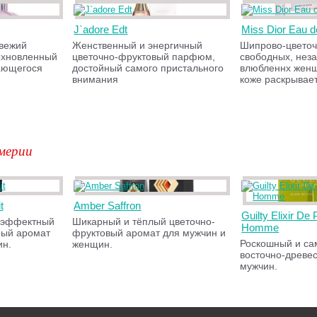
J`adore Edt
Miss Dior Eau 
свежий
Женственный и энергичный
Шипрово-цветоч
охновленный
цветочно-фруктовый парфюм,
свободных, нез
ающегося
достойный самого пристального
влюбленнх женщ
внимания
коже раскрывае
мерии
t
Amber Saffron
Guilty Elixir De
 эффектный
Шикарный и тёплый цветочно-
Homme
ный аромат
фруктовый аромат для мужчин и
Роскошный и с
ин.
женщин.
восточно-древе
мужчин.