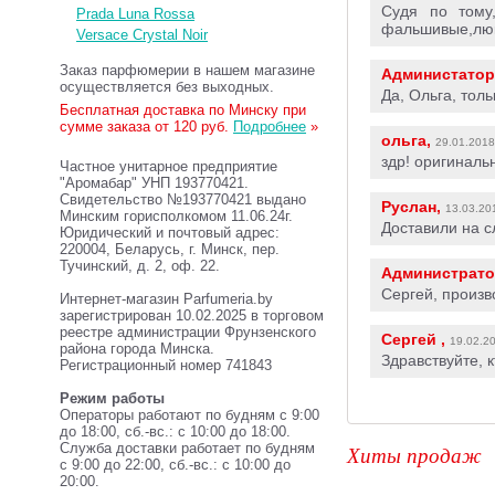
Cудя по тому
Prada Luna Rossa
фальшивые,люк
Versace Crystal Noir
Заказ парфюмерии в нашем магазине
Администатор
осуществляется без выходных.
Да, Ольга, толь
Бесплатная доставка по Минску при
сумме заказа от 120 руб.
Подробнее
»
ольга,
29.01.2018
здр! оригинал
Частное унитарное предприятие
"Аромабар" УНП 193770421.
Свидетельство №193770421 выдано
Руслан,
13.03.20
Минским горисполкомом 11.06.24г.
Доставили на с
Юридический и почтовый адрес:
220004, Беларусь, г. Минск, пер.
Тучинский, д. 2, оф. 22.
Администрато
Сергей, произ
Интернет-магазин Parfumeria.by
зарегистрирован 10.02.2025 в торговом
реестре администрации Фрунзенского
Сергей ,
19.02.2
района города Минска.
Здравствуйте, 
Регистрационный номер 741843
Режим работы
Операторы работают по будням с 9:00
до 18:00, сб.-вс.: с 10:00 до 18:00.
Служба доставки работает по будням
Хиты продаж
с 9:00 до 22:00, сб.-вс.: с 10:00 до
20:00.