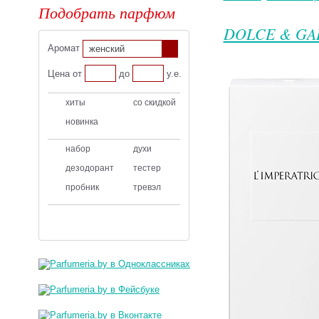
Подобрать парфюм
DOLCE & GA
Аромат
женский
Цена от
до
у.е.
хиты
со скидкой
новинка
набор
духи
дезодорант
тестер
пробник
тревэл