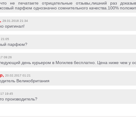
,что не печатаете отрицательные отзывы,лишний раз доказ
совый парфюм однозначно сомнительного качества.100% положител
,
29.01.2018 21:34
ко оригинал!
 21:05
ьный парфюм?
17 09:26
ледующий день курьером в Могилев бесплатно. Цена ниже чем у о
р,
20.02.2017 01:21
водитель Великобритания
017 19:45
кто производитель?