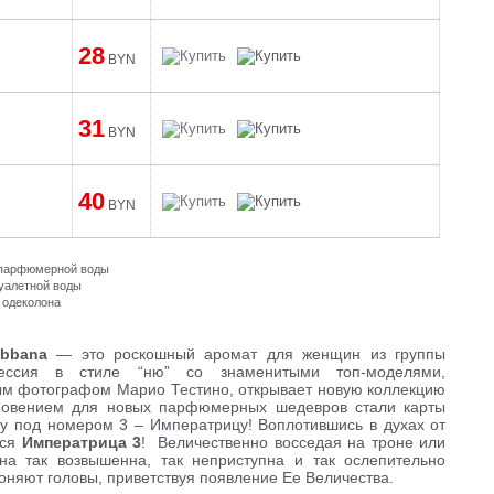
28
BYN
31
BYN
40
BYN
и парфюмерной воды
туалетной воды
 одеколона
bbana
— это роскошный аромат для женщин из группы
сессия в стиле “ню” со знаменитыми топ-моделями,
ым фотографом Марио Тестино, открывает новую коллекцию
хновением для новых парфюмерных шедевров стали карты
у под номером 3 – Императрицу! Воплотившись в духах от
ься
Императрица 3
! Величественно восседая на троне или
на так возвышенна, так неприступна и так ослепительно
оняют головы, приветствуя появление Ее Величества.