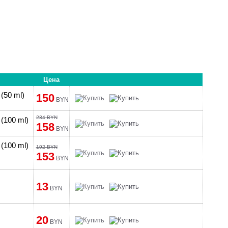
Цена
(50 ml)
150
BYN
234 BYN
(100 ml)
158
BYN
(100 ml)
192 BYN
153
BYN
13
BYN
20
BYN