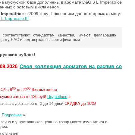
на мускусной базе дополнены в аромате D&G 3 L`Imperatrice
анных с розовым цикламеном.
Imperatrice
в 2009 году. Поклонники данного аромата могут
L`Impressio III
.
оответствуют стандартам качества, имеют декларацию
дарту ЕАС и подтверждены сертификатами.
русских рублях!
.08.2026
Своя коллекция ароматов на распив со
00
00
Сб с 9
до 22
без выходных.
сумме заказа от 120 руб!
Подробнее
»
каза с доставкой от 3 до 14 дней
СКИДКА до 10%!
.
Подробнее
»
газина и у поставщиков цена на товар может изменяться и
дней.
то отливант