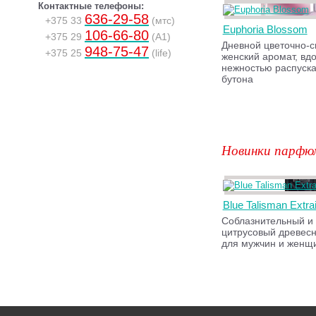
Контактные телефоны:
636-29-58
+375 33
(мтс)
Euphoria Blossom
106-66-80
+375 29
(A1)
Дневной цветочно-
948-75-47
+375 25
(life)
женский аромат, вд
нежностью распуск
бутона
Новинки парфю
Blue Talisman Extrai
Соблазнительный и
цитрусовый древес
для мужчин и женщ