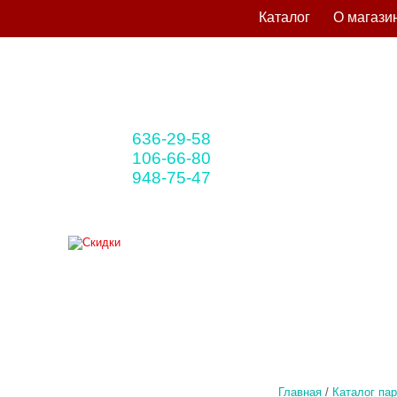
Каталог
О магази
636-29-58
+375 33
(мтс)
106-66-80
+375 29
(A1)
948-75-47
+375 25
(life)
Главная
/
Каталог па