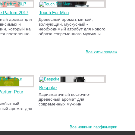
de Parfum 2017
Touch For Men
ный аромат для
Древесный аромат, мягкий,
ависимых и
волнующий, мускусный -
ин, который на
необходимый атрибут для нового
тся постепенно.
образа современного мужчины.
Все хиты продаж
Bespoke
 Parfum Pour
Харизматичный восточно-
древесный аромат для
амобытный
современных мужчин.
сный аромат для
Все новинки парфюмерии