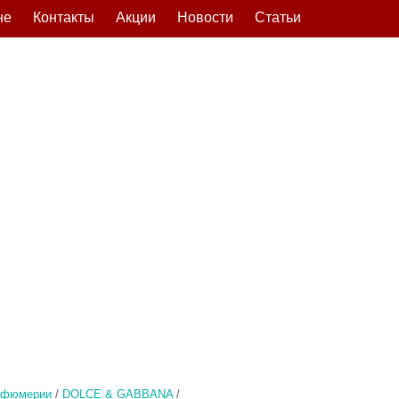
не
Контакты
Акции
Новости
Статьи
рфюмерии
/
DOLCE & GABBANA
/