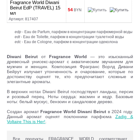
Fragrance World Diwani
Beirut EdP (TRAVEL) 15
54
BYN
мл
Артикул: 817407
edp
- Eau de Parfum, парфюм в концентрации парфюмерной воды
edt
- Eau de Toilette, парфюм в концентрации туалетной воды
edc
- Eau de Cologne, парфюм в концентрации одеколона
Diwani Beirut
от
Fragrance World
— это изысканный
древесный унисекс-аромат с акватическим звучанием для
мужчин и женщин. Композиция Фрагранc Ворлд Дивани
Бейрут излучает утонченность и очарование, которые по
достоинству оценят те, кто предпочитают сложные и
элегантные ароматы.
В верхних нотах Diwani Beirut господствуют ландыш, персик
и розовый перец. Ноты сердца: жасмин и кедр. Базовые
ноты: белый мускус, бензоин и сандаловое дерево.
Создан аромат
Fragrance World Diwani Beirut
в 2024 году.
Данный аромат оценят поклонники парфюма
Zadig &
Voltaire This is Her!
.
Все продукты FRAGRANCE WORLD соответствуют