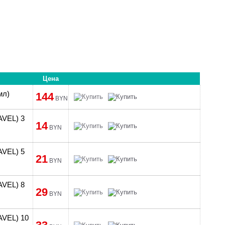
Цена
мл)
144
BYN
AVEL) 3
14
BYN
AVEL) 5
21
BYN
AVEL) 8
29
BYN
AVEL) 10