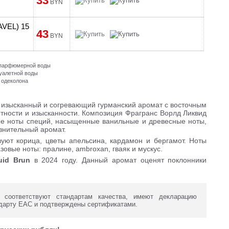
33
BYN
AVEL) 15
43
BYN
и парфюмерной воды
туалетной воды
 одеколона
изысканный и согревающий гурманский аромат с восточным
тности и изысканности. Композиция Фрагранc Ворлд Ликвид
ые ноты специй, насыщенные ванильные и древесные ноты,
знительный аромат.
твуют корица, цветы апельсина, кардамон и бергамот. Ноты
зовые ноты: пралине, ambroxan, гваяк и мускус.
uid Brun
в 2024 году. Данный аромат оценят поклонники
оответствуют стандартам качества, имеют декларацию
дарту ЕАС и подтверждены сертификатами.