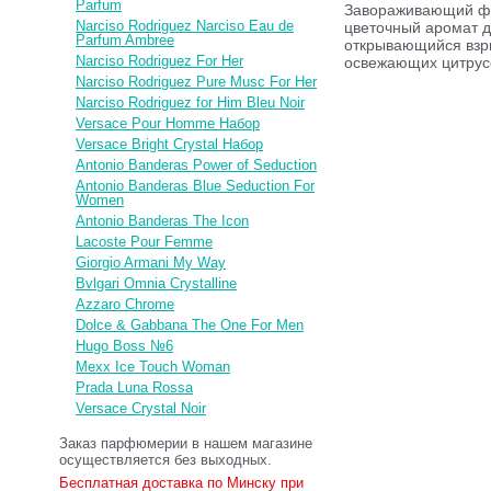
Parfum
Завораживающий фр
Narciso Rodriguez Narciso Eau de
цветочный аромат д
Parfum Ambree
открывающийся вз
Narciso Rodriguez For Her
освежающих цитрус
Narciso Rodriguez Pure Musc For Her
Narciso Rodriguez for Him Bleu Noir
Versace Pour Homme Набор
Versace Bright Crystal Набор
Antonio Banderas Power of Seduction
Antonio Banderas Blue Seduction For
Women
Antonio Banderas The Icon
Lacoste Pour Femme
Giorgio Armani My Way
Bvlgari Omnia Crystalline
Azzaro Chrome
Dolce & Gabbana The One For Men
Hugo Boss №6
Mexx Ice Touch Woman
Prada Luna Rossa
Versace Crystal Noir
Заказ парфюмерии в нашем магазине
осуществляется без выходных.
Бесплатная доставка по Минску при