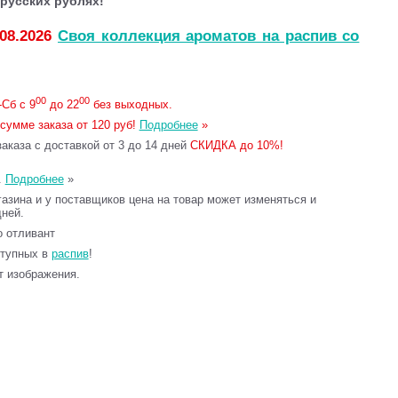
русских рублях!
.08.2026
Своя коллекция ароматов на распив со
00
00
Сб с 9
до 22
без выходных.
сумме заказа от 120 руб!
Подробнее
»
каза с доставкой от 3 до 14 дней
СКИДКА до 10%!
.
Подробнее
»
газина и у поставщиков цена на товар может изменяться и
дней.
то отливант
ступных в
распив
!
т изображения.