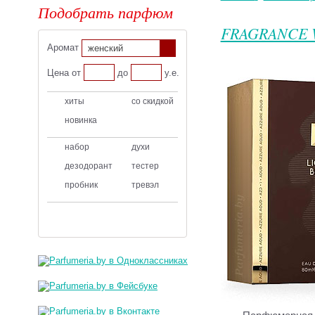
Подобрать парфюм
FRAGRANCE
Аромат
женский
Цена от
до
у.е.
хиты
со скидкой
новинка
набор
духи
дезодорант
тестер
пробник
тревэл