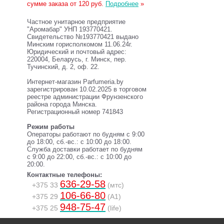
сумме заказа от 120 руб.
Подробнее
»
Частное унитарное предприятие
"Аромабар" УНП 193770421.
Свидетельство №193770421 выдано
Минским горисполкомом 11.06.24г.
Юридический и почтовый адрес:
220004, Беларусь, г. Минск, пер.
Тучинский, д. 2, оф. 22.
Интернет-магазин Parfumeria.by
зарегистрирован 10.02.2025 в торговом
реестре администрации Фрунзенского
района города Минска.
Регистрационный номер 741843
Режим работы
Операторы работают по будням с 9:00
до 18:00, сб.-вс.: с 10:00 до 18:00.
Служба доставки работает по будням
с 9:00 до 22:00, сб.-вс.: с 10:00 до
20:00.
Контактные телефоны:
636-29-58
+375 33
(мтс)
106-66-80
+375 29
(A1)
948-75-47
+375 25
(life)