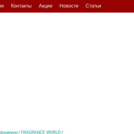
не
Контакты
Акции
Новости
Статьи
рфюмерии
/
FRAGRANCE WORLD
/