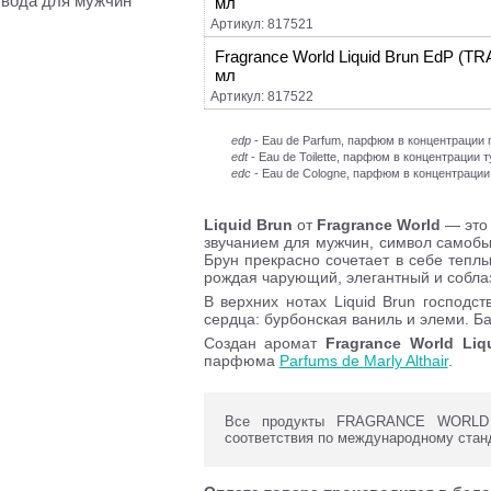
вода для мужчин
мл
Артикул: 817521
Fragrance World Liquid Brun EdP (TR
мл
Артикул: 817522
edp
- Eau de Parfum, парфюм в концентраци
edt
- Eau de Toilette, парфюм в концентрации 
edc
- Eau de Cologne, парфюм в концентрации
Liquid Brun
от
Fragrance World
— это 
звучанием для мужчин, символ самобы
Брун прекрасно сочетает в себе тепл
рождая чарующий, элегантный и собла
В верхних нотах Liquid Brun господс
сердца: бурбонская ваниль и элеми. Ба
Создан аромат
Fragrance World Liq
парфюма
Parfums de Marly Althair
.
Все продукты FRAGRANCE WORLD с
соответствия по международному стан