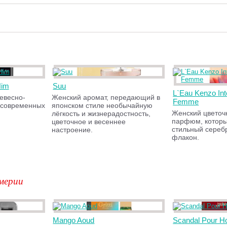
Him
Suu
L`Eau Kenzo In
евесно-
Женский аромат, передающий в
Femme
 современных
японском стиле необычайную
Женский цветоч
лёгкость и жизнерадостность,
парфюм, которы
цветочное и весеннее
стильный сереб
настроение.
флакон.
мерии
Mango Aoud
Scandal Pour H