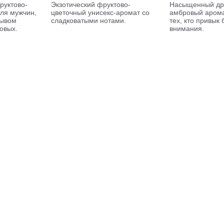
уктово-
Экзотический фруктово-
Насыщенный др
ля мужчин,
цветочный унисекс-аромат со
амбровый арома
рывом
сладковатыми нотами.
тех, кто привык 
овых.
внимания.