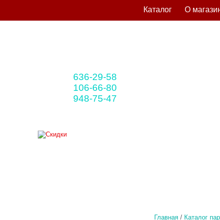
Каталог
О магази
636-29-58
+375 33
(мтс)
106-66-80
+375 29
(A1)
948-75-47
+375 25
(life)
Главная
/
Каталог па