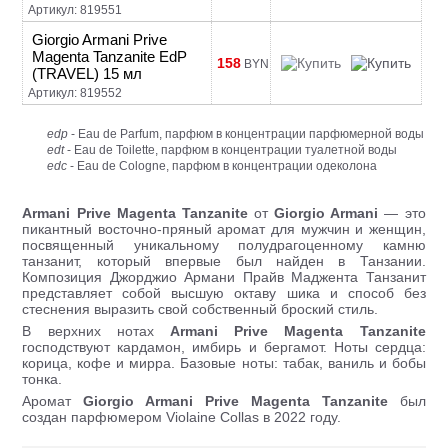
Артикул: 819551
Giorgio Armani Prive
Magenta Tanzanite EdP
158
BYN
(TRAVEL) 15 мл
Артикул: 819552
edp
- Eau de Parfum, парфюм в концентрации парфюмерной воды
edt
- Eau de Toilette, парфюм в концентрации туалетной воды
edc
- Eau de Cologne, парфюм в концентрации одеколона
Armani Prive Magenta Tanzanite
от
Giorgio Armani
— это
пикантный восточно-пряный аромат для мужчин и женщин,
посвященный уникальному полудрагоценному камню
танзанит, который впервые был найден в Танзании.
Композиция Джорджио Армани Прайв Маджента Танзанит
представляет собой высшую октаву шика и способ без
стеснения выразить свой собственный броский стиль.
В верхних нотах
Armani Prive Magenta Tanzanite
господствуют кардамон, имбирь и бергамот. Ноты сердца:
корица, кофе и мирра. Базовые ноты: табак, ваниль и бобы
тонка.
Аромат
Giorgio Armani Prive Magenta Tanzanite
был
создан парфюмером Violaine Collas в 2022 году.