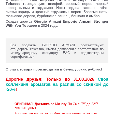
Tobacco
господствуют шалфей, розовый перец, черный
перец, элеми и кардамон. Ноты сердца: каштан, табак,
листья корицы и красный стручковый перец. Базовые ноты:
гваяковое дерево, бурбонская ваниль, бензоин и амбра.
Создан аромат
Giorgio Armani Emporio Armani Stronger
With You Tobacco
в 2024 году.
Все продукты GIORGIO ARMANI соответствуют
стандартам качества, имеют декларацию соответствия по
международному стандарту ЕАС и подтверждены
сертификатами.
Оплата товара производится в белорусских рублях!
Дорогие друзья! Только до 31.08.2026
Своя
коллекция ароматов на распив со скидкой до
-20%
!
00
00
ОРИГИНАЛ.
Доставка
по Минску Пн-Сб с 9
до 22
без выходных.
Бесплатная доставка по Минску при сумме заказа от