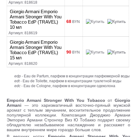
Артикул: 818618
Giorgio Armani Emporio
Armani Stronger With You
68
Tobacco EdP (TRAVEL)
BYN
10 мл
Артикул: 818619
Giorgio Armani Emporio
Armani Stronger With You
90
Tobacco EdP (TRAVEL)
BYN
15 мл
Артикул: 818620
edp
- Eau de Parfum, парфюм в концентрации парфюмерной воды
edt
- Eau de Toilette, парфюм в концентрации туалетной воды
edc
- Eau de Cologne, парфюм в концентрации одеколона
Emporio Armani Stronger With You Tobacco
от
Giorgio
Armani
— это харизматичный восточно-пряный мужской
аромат с теплым звучанием, восхитительное продолжение
популярной коллекции. Композиция Джорджио Армани
Эмпорио Армани Стронгер Виз Ю Тобакко подарит своему
обладателю незабываемое наслаждение и расскажет о
вашем внутреннем мире гораздо больше слов.
В верхних нотах
Emporio Armani Stronger With You