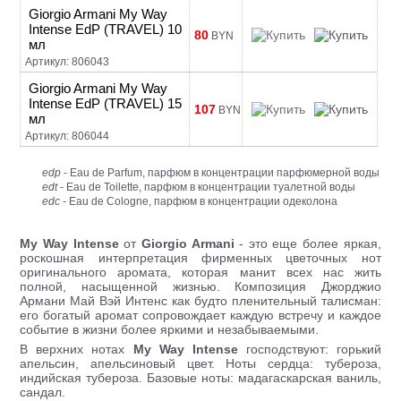
Giorgio Armani My Way
Intense EdP (TRAVEL) 10
80
BYN
мл
Артикул: 806043
Giorgio Armani My Way
Intense EdP (TRAVEL) 15
107
BYN
мл
Артикул: 806044
edp
- Eau de Parfum, парфюм в концентрации парфюмерной воды
edt
- Eau de Toilette, парфюм в концентрации туалетной воды
edc
- Eau de Cologne, парфюм в концентрации одеколона
My Way
Intense
от
Giorgio Armani
- это еще более яркая,
роскошная интерпретация фирменных цветочных нот
оригинального аромата, которая манит всех нас жить
полной, насыщенной жизнью. Композиция Джорджио
Армани Май Вэй Интенс как будто пленительный талисман:
его богатый аромат сопровождает каждую встречу и каждое
событие в жизни более яркими и незабываемыми.
В верхних нотах
My Way
Intense
господствуют: горький
апельсин, апельсиновый цвет. Ноты сердца: тубероза,
индийская тубероза. Базовые ноты: мадагаскарская ваниль,
сандал.