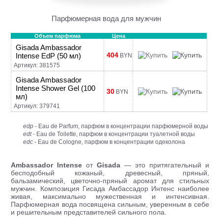
Парфюмерная вода для мужчин
Объем парфюма
Цена
Gisada Ambassador
404
Intense EdP (50 мл)
BYN
Артикул: 381575
Gisada Ambassador
Intense Shower Gel (100
30
BYN
мл)
Артикул: 379741
edp
- Eau de Parfum, парфюм в концентрации парфюмерной воды
edt
- Eau de Toilette, парфюм в концентрации туалетной воды
edc
- Eau de Cologne, парфюм в концентрации одеколона
Ambassador Intense
от
Gisada
— это притягательный и
бесподобный кожаный, древесный, пряный,
бальзамический, цветочно-пряный аромат для стильных
мужчин. Композиция Гисада Амбассадор Интенс наиболее
живая, максимально мужественная и интенсивная.
Парфюмерная вода посвящена сильным, уверенным в себе
и решительным представителей сильного пола.