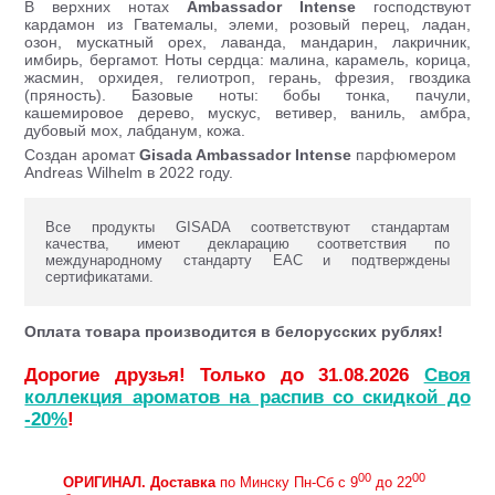
В верхних нотах
Ambassador Intense
господствуют
кардамон из Гватемалы, элеми, розовый перец, ладан,
озон, мускатный орех, лаванда, мандарин, лакричник,
имбирь, бергамот. Ноты сердца: малина, карамель, корица,
жасмин, орхидея, гелиотроп, герань, фрезия, гвоздика
(пряность). Базовые ноты: бобы тонка, пачули,
кашемировое дерево, мускус, ветивер, ваниль, амбра,
дубовый мох, лабданум, кожа.
Создан аромат
Gisada
Ambassador Intense
парфюмером
Andreas Wilhelm в 2022 году.
Все продукты GISADA соответствуют стандартам
качества, имеют декларацию соответствия по
международному стандарту ЕАС и подтверждены
сертификатами.
Оплата товара производится в белорусских рублях!
Дорогие друзья! Только до 31.08.2026
Своя
коллекция ароматов на распив со скидкой до
-20%
!
00
00
ОРИГИНАЛ.
Доставка
по Минску Пн-Сб с 9
до 22