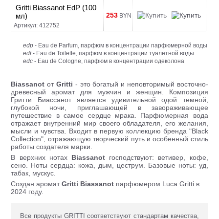
Gritti Biassanot EdP (100
253
мл)
BYN
Артикул: 412752
edp
- Eau de Parfum, парфюм в концентрации парфюмерной воды
edt
- Eau de Toilette, парфюм в концентрации туалетной воды
edc
- Eau de Cologne, парфюм в концентрации одеколона
Biassanot
от
Gritti
- это богатый и неповторимый восточно-
древесный аромат для мужчин и женщин. Композиция
Гритти Биассанот является удивительной одой темной,
глубокой ночи, приглашающей в завораживающее
путешествие в самое сердце мрака. Парфюмерная вода
отражает внутренний мир своего обладателя, его желания,
мысли и чувства. Входит в первую коллекцию бренда "Black
Collection", отражающую творческий путь и особенный стиль
работы создателя марки.
В верхних нотах
Biassanot
господствуют: ветивер, кофе,
сено. Ноты сердца: кожа, дым, цеструм. Базовые ноты: уд,
табак, мускус.
Создан аромат
Gritti Biassanot
парфюмером Luca Gritti в
2024 году.
Все продукты GRITTI соответствуют стандартам качества,